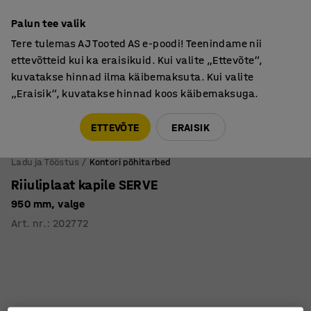
Põhjamaine kvaliteet
Palun tee valik
Tere tulemas AJ Tooted AS e-poodi! Teenindame nii
ettevõtteid kui ka eraisikuid. Kui valite „Ettevõte“,
kuvatakse hinnad ilma käibemaksuta. Kui valite
„Eraisik“, kuvatakse hinnad koos käibemaksuga.
Tule meile külla! AJ Salong on avatud E-R 9:00-17:00,
Pärnu mnt 158, Tallinn. Kauba väljastamine Paneeli
ETTEVÕTE
ERAISIK
6, Tallinn. Vaata lähemalt!
Ladu ja Tööstus
Kontori põhitarbed
Riiuliplaat kapile SERVE
950 mm, valge
Art. nr.
:
202772