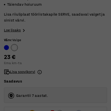
Täiendav hoiuruum
Lisa riiuliplaat tööriistakapile SERVE, saadaval valget ja
sinist värvi.
Loe lisaks
Värv
:
Valge
23 €
Ilma km-ta
Lisa soovikorvi
Saadavus
Garantii 7 aastat.