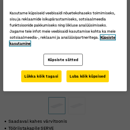
Kasutame küpsiseid veebisaidi nõuetekohaseks toimimiseks,
sisu ja reklaamide isikupärastamiseks, sotsiaalmeedia
funktsioonide pakkumiseks ning liikluse analüüsimiseks.
Jagame teie infot meie veebisaidi kasutamise kohta ka meie
sotsiaalmeedia-, reklaami ja analüüsipartneritega.
Küpsiste
kasutamine
Küpsiste sätted
Lükka kõik tagasi
Luba kõik küpsised
Saadaval kahes värvitoonis
Tööriistakapile SERVE