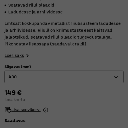
Seatavad riiuliplaadid
Ladudesse ja arhiividesse
Lihtsalt kokkupandav metallist riiulisüsteem ladudesse
ja arhiividesse. Riiulil on kriimustuste eest kaitsvad
jalaotsikud, seatavad riiuliplaadid tugevdustalaga.
Pikendatav lisaosaga (saadaval eraldi).
Loe lisaks
Sügavus (mm)
400
149 €
400
Ilma km-ta
500
Lisa soovikorvi
600
Saadavus