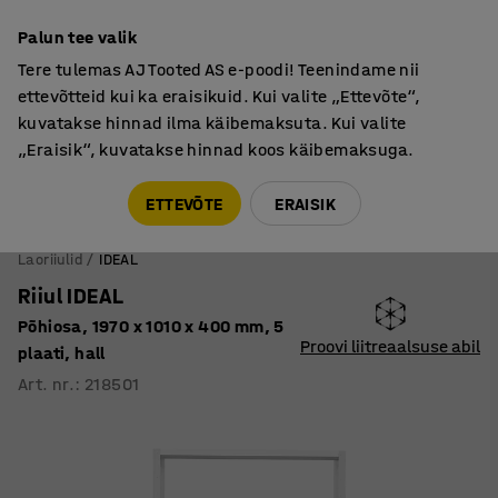
Põhjamaine kvaliteet
Palun tee valik
Tere tulemas AJ Tooted AS e-poodi! Teenindame nii
ettevõtteid kui ka eraisikuid. Kui valite „Ettevõte“,
kuvatakse hinnad ilma käibemaksuta. Kui valite
„Eraisik“, kuvatakse hinnad koos käibemaksuga.
Tule meile külla! AJ Salong on avatud E-R 9:00-17:00,
Pärnu mnt 158, Tallinn. Kauba väljastamine Paneeli
ETTEVÕTE
ERAISIK
6, Tallinn. Vaata lähemalt!
Laoriiulid
IDEAL
Riiul IDEAL
Põhiosa, 1970 x 1010 x 400 mm, 5
Proovi liitreaalsuse abil
plaati, hall
Art. nr.
:
218501