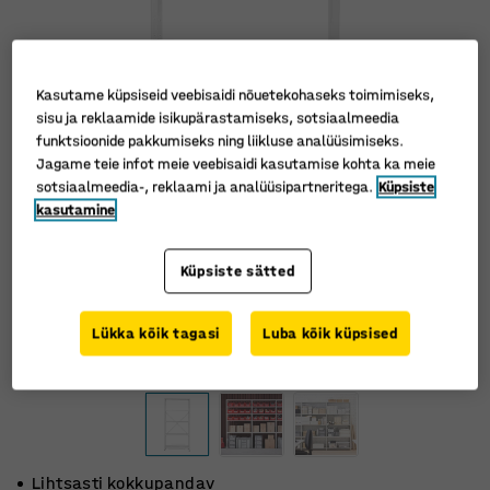
Kasutame küpsiseid veebisaidi nõuetekohaseks toimimiseks,
sisu ja reklaamide isikupärastamiseks, sotsiaalmeedia
funktsioonide pakkumiseks ning liikluse analüüsimiseks.
Jagame teie infot meie veebisaidi kasutamise kohta ka meie
sotsiaalmeedia-, reklaami ja analüüsipartneritega.
Küpsiste
kasutamine
Küpsiste sätted
Lükka kõik tagasi
Luba kõik küpsised
Lihtsasti kokkupandav