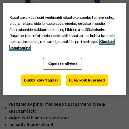
Kasutame küpsiseid veebisaidi nõuetekohaseks toimimiseks,
sisu ja reklaamide isikupärastamiseks, sotsiaalmeedia
funktsioonide pakkumiseks ning liikluse analüüsimiseks.
Jagame teie infot meie veebisaidi kasutamise kohta ka meie
sotsiaalmeedia-, reklaami ja analüüsipartneritega.
Küpsiste
kasutamine
Küpsiste sätted
Lükka kõik tagasi
Luba kõik küpsised
Vastupidav pind, mis peab vastu intensiivsele
kasutamisele
Vajaduspõhiselt kohandatav
Lai valik lisatarvikuid