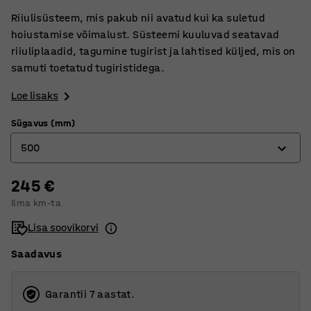
Riiulisüsteem, mis pakub nii avatud kui ka suletud
hoiustamise võimalust. Süsteemi kuuluvad seatavad
riiuliplaadid, tagumine tugirist ja lahtised küljed, mis on
samuti toetatud tugiristidega.
Loe lisaks
Sügavus (mm)
500
245 €
400
Ilma km-ta
500
Lisa soovikorvi
600
Saadavus
Garantii 7 aastat.