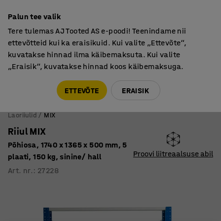
Põhjamaine kvaliteet
Palun tee valik
Tere tulemas AJ Tooted AS e-poodi! Teenindame nii
ettevõtteid kui ka eraisikuid. Kui valite „Ettevõte“,
kuvatakse hinnad ilma käibemaksuta. Kui valite
„Eraisik“, kuvatakse hinnad koos käibemaksuga.
Tule meile külla! AJ Salong on avatud E-R 9:00-17:00,
Pärnu mnt 158, Tallinn. Kauba väljastamine Paneeli
ETTEVÕTE
ERAISIK
6, Tallinn. Vaata lähemalt!
Laoriiulid
MIX
Riiul MIX
Põhiosa, 1740 x 1365 x 500 mm, 5
Proovi liitreaalsuse abil
plaati, 150 kg, sinine/ hall
Art. nr.
:
27228