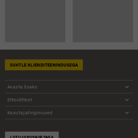
SUHTLE KLIENDITEENINDUSEGA
Avasta lisaks
Ettevõttest
Kasutajatingimused
LIITU UUDISKIRJAGA