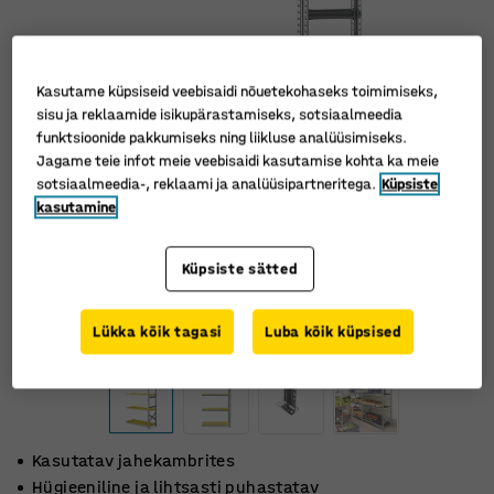
Kasutame küpsiseid veebisaidi nõuetekohaseks toimimiseks,
sisu ja reklaamide isikupärastamiseks, sotsiaalmeedia
funktsioonide pakkumiseks ning liikluse analüüsimiseks.
Jagame teie infot meie veebisaidi kasutamise kohta ka meie
sotsiaalmeedia-, reklaami ja analüüsipartneritega.
Küpsiste
kasutamine
Küpsiste sätted
Lükka kõik tagasi
Luba kõik küpsised
Kasutatav jahekambrites
Hügieeniline ja lihtsasti puhastatav