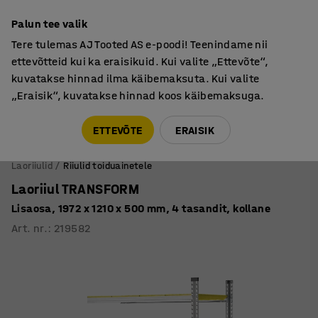
Põhjamaine kvaliteet
Palun tee valik
Tere tulemas AJ Tooted AS e-poodi! Teenindame nii
ettevõtteid kui ka eraisikuid. Kui valite „Ettevõte“,
kuvatakse hinnad ilma käibemaksuta. Kui valite
„Eraisik“, kuvatakse hinnad koos käibemaksuga.
Tule meile külla! AJ Salong on avatud E-R 9:00-17:00,
Pärnu mnt 158, Tallinn. Kauba väljastamine Paneeli
ETTEVÕTE
ERAISIK
6, Tallinn. Vaata lähemalt!
Laoriiulid
Riiulid toiduainetele
Laoriiul TRANSFORM
Lisaosa, 1972 x 1210 x 500 mm, 4 tasandit, kollane
Art. nr.
:
219582