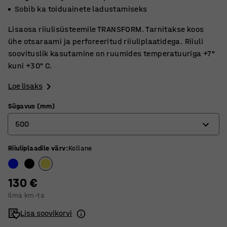
Sobib ka toiduainete ladustamiseks
Lisaosa riiulisüsteemile TRANSFORM. Tarnitakse koos
ühe otsaraami ja perforeeritud riiuliplaatidega. Riiuli
soovituslik kasutamine on ruumides temperatuuriga +7°
kuni +30° C.
Loe lisaks
Sügavus (mm)
500
Riiuliplaadile värv
:
Kollane
400
500
130 €
600
Ilma km-ta
Lisa soovikorvi