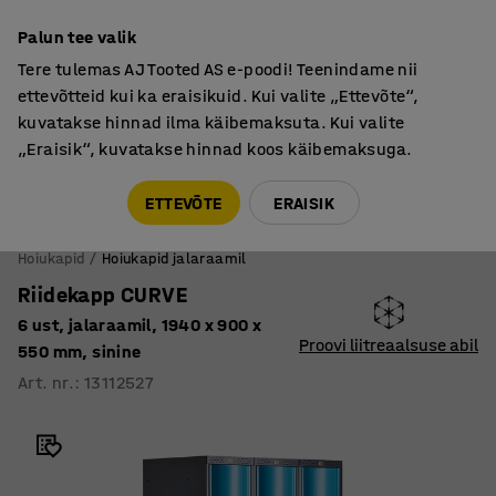
Põhjamaine kvaliteet
Palun tee valik
Tere tulemas AJ Tooted AS e-poodi! Teenindame nii
ettevõtteid kui ka eraisikuid. Kui valite „Ettevõte“,
kuvatakse hinnad ilma käibemaksuta. Kui valite
„Eraisik“, kuvatakse hinnad koos käibemaksuga.
Tule meile külla! AJ Salong on avatud E-R 9:00-17:00,
Pärnu mnt 158, Tallinn. Kauba väljastamine Paneeli
ETTEVÕTE
ERAISIK
6, Tallinn. Vaata lähemalt!
Hoiukapid
Hoiukapid jalaraamil
Riidekapp CURVE
6 ust, jalaraamil, 1940 x 900 x
Proovi liitreaalsuse abil
550 mm, sinine
Art. nr.
:
13112527