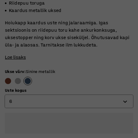
Riidepuu toruga
Kaardus metallik uksed
Hoiukapp kaardus uste ning jalaraamiga. Igas
sektsioonis on riidepuu toru kahe ankurkonksuga,
uksestopper ning korv ukse siseküljel. Õhutusavad kapi
üla- ja alaosas. Tarnitakse ilm lukkudeta.
Loe lisaks
Ukse värv
:
Sinine metallik
Uste kogus
6
4
6