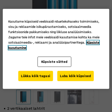
Kasutame küpsiseid veebisaidi nõuetekohaseks toimimiseks,
sisu ja reklaamide isikupärastamiseks, sotsiaalmeedia
funktsioonide pakkumiseks ning liikluse analüüsimiseks.
Jagame teie infot meie veebisaidi kasutamise kohta ka meie
sotsiaalmeedia-, reklaami ja analüüsipartneritega.
Küpsiste
kasutamine
Küpsiste sätted
Lükka kõik tagasi
Luba kõik küpsised
2 vertikaalset lahtrit