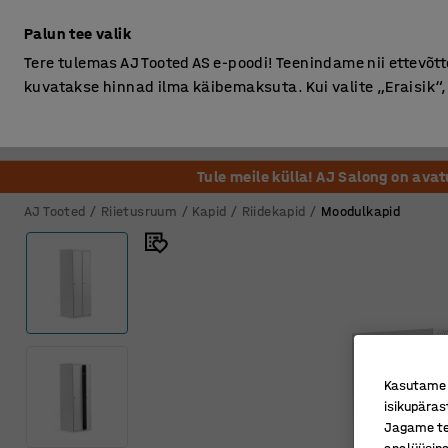
Ilma km-ta
Palun tee valik
Tere tulemas AJ Tooted AS e-poodi! Teenindame nii ettevõttei
kuvatakse hinnad ilma käibemaksuta. Kui valite „Eraisik
Kontor
Ladu ja Tööstus
Riietusruum
Söögituba
Tule meile külla! AJ Salong on ava
AJ Tooted
Riietusruum
Kapid
Riidekapid
Moodulkapid
Kasutame k
isikupäras
Jagame tei