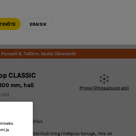
E-R 9-17 tel. 6000 270
info@ajtooted.ee
TEVÕTE
ERAISIK
Võta ühendust
Meie soovitame
Paneeli 6, Tallinn. Vaata lähemalt!
app CLASSIC
 300 mm, hall
Proovi liitreaalsuse abil
5383
vadega
g kvaliteetne
toru ning mütsiriiul
imiseks.
mi ja
 riidekapp. Mütsiriiuli ning riidepuu toruga, mis on