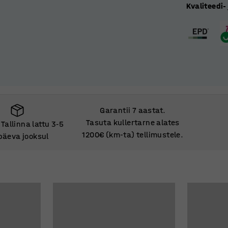
Kvaliteedi-
Garantii 7 aastat.
Tasuta kullertarne alates
Tallinna lattu 3
5
‑
1200€ (km-ta) tellimustele.
päeva jooksul
Tallinna lattu 3
5
‑
päeva jooksul