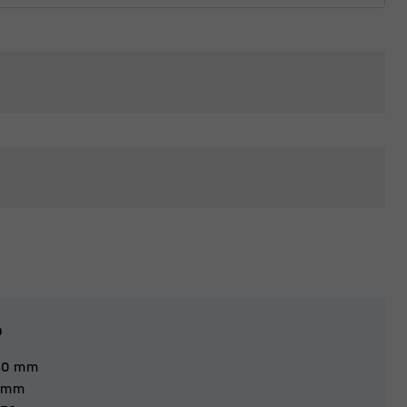
o
40
mm
mm