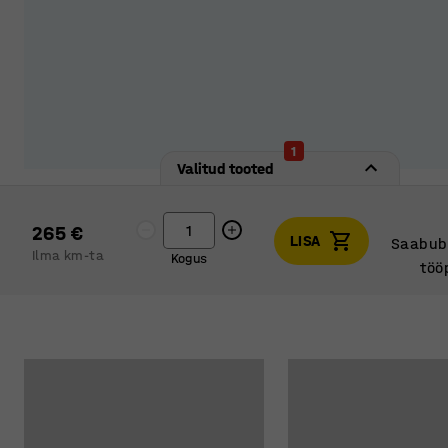
1
Valitud tooted
265 €
LISA
Saabub 
Ilma km-ta
Kogus
töö
Saabub 
töö