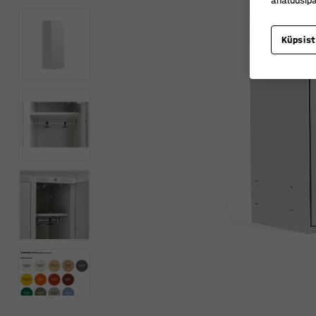
analüüsipa
Küpsis