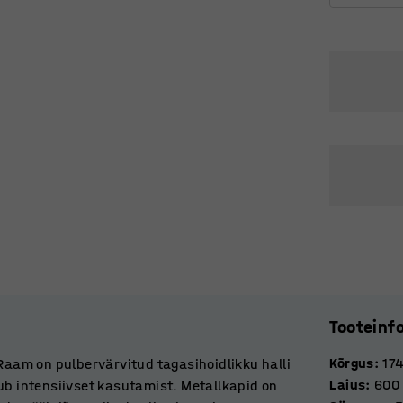
Tooteinf
Kõrgus
:
17
 Raam on pulbervärvitud tagasihoidlikku halli
Laius
:
600
ub intensiivset kasutamist. Metallkapid on