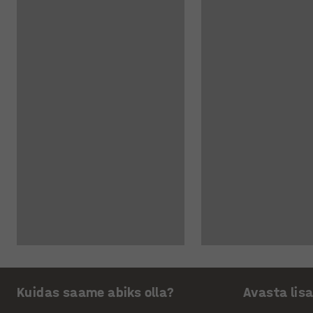
Kuidas saame abiks olla?
Avasta lis