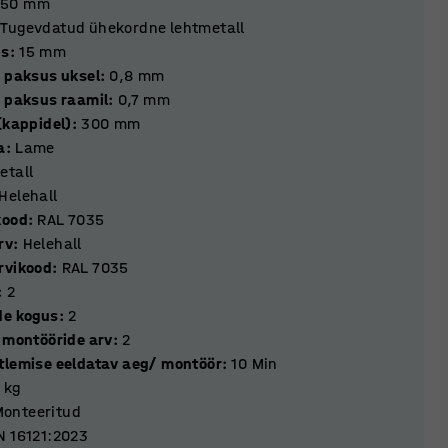
550
mm
Tugevdatud ühekordne lehtmetall
us
:
15
mm
e paksus uksel
:
0,8
mm
e paksus raamil
:
0,7
mm
(kappidel)
:
300
mm
a
:
Lame
etall
Helehall
kood
:
RAL 7035
rv
:
Helehall
rvikood
:
RAL 7035
:
2
de kogus
:
2
k montööride arv
:
2
tlemise eeldatav aeg/ montöör
:
10
Min
kg
onteeritud
N 16121:2023