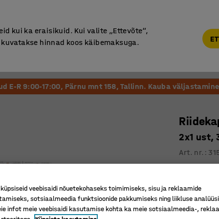
Põhjamaine kvaliteet
d kui ka eraisikuid. Kui valite „Ettevõte“,
ET
“, kuvatakse hinnad koos käibemaksuga.
Vastuvõtt ja Ootesaal
Õueala
Kool ja Lasteaed
tud E-R 9:00-17:00, Pärnu mnt 158, Tallinn. Kauba väljastamine 
Riidek
2x1 ust,
Art. nr.
:
31
Õhutusa
Tugev nin
üpsiseid veebisaidi nõuetekohaseks toimimiseks, sisu ja reklaamide
Riidepuu 
tamiseks, sotsiaalmeedia funktsioonide pakkumiseks ning liikluse analüüs
e infot meie veebisaidi kasutamise kohta ka meie sotsiaalmeedia-, reklaa
Kaheosaline