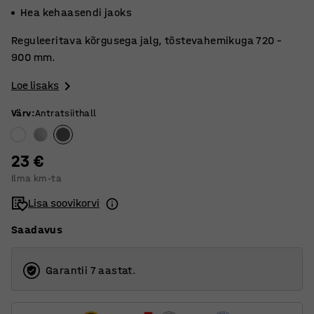
Hea kehaasendi jaoks
Reguleeritava kõrgusega jalg, tõstevahemikuga 720 –
900 mm.
Loe lisaks
Värv
:
Antratsiithall
23 €
Ilma km-ta
Lisa soovikorvi
Saadavus
Garantii 7 aastat.