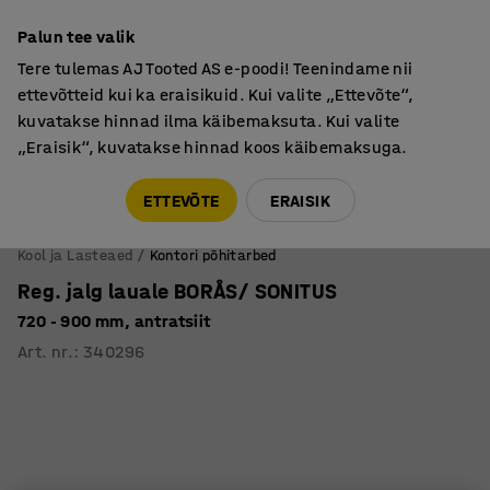
Põhjamaine kvaliteet
Palun tee valik
Tere tulemas AJ Tooted AS e-poodi! Teenindame nii
ettevõtteid kui ka eraisikuid. Kui valite „Ettevõte“,
kuvatakse hinnad ilma käibemaksuta. Kui valite
„Eraisik“, kuvatakse hinnad koos käibemaksuga.
Tule meile külla! AJ Salong on avatud E-R 9:00-17:00,
Pärnu mnt 158, Tallinn. Kauba väljastamine Paneeli
ETTEVÕTE
ERAISIK
6, Tallinn. Vaata lähemalt!
Kool ja Lasteaed
Kontori põhitarbed
Reg. jalg lauale BORÅS/ SONITUS
720 - 900 mm, antratsiit
Art. nr.
:
340296