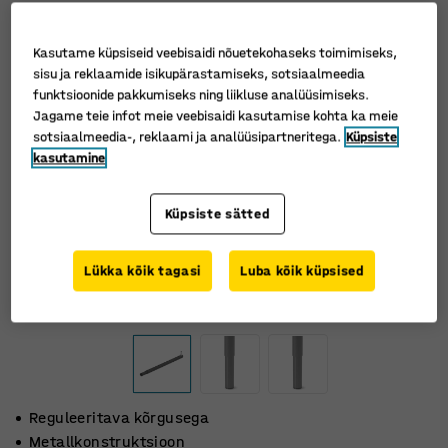
Kasutame küpsiseid veebisaidi nõuetekohaseks toimimiseks,
sisu ja reklaamide isikupärastamiseks, sotsiaalmeedia
funktsioonide pakkumiseks ning liikluse analüüsimiseks.
Jagame teie infot meie veebisaidi kasutamise kohta ka meie
sotsiaalmeedia-, reklaami ja analüüsipartneritega.
Küpsiste
kasutamine
Küpsiste sätted
Lükka kõik tagasi
Luba kõik küpsised
Reguleeritava kõrgusega
Metallkonstruktsioon