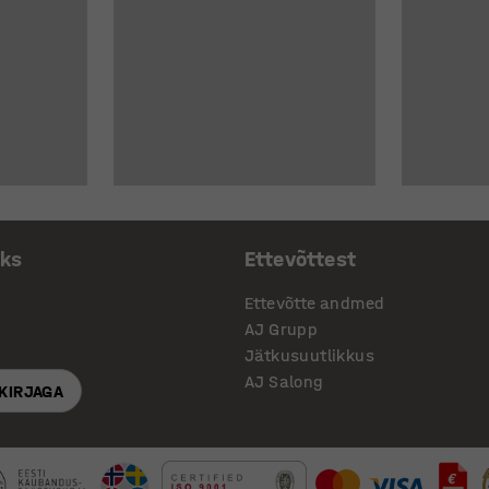
aks
Ettevõttest
Ettevõtte andmed
AJ Grupp
Jätkusuutlikkus
AJ Salong
SKIRJAGA