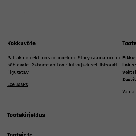
Kokkuvõte
Toot
Rattakomplekt, mis on mõeldud Story raamaturiiuli
Pikku
põhiosale. Rataste abil on riiul vajadusel lihtsasti
Laius
liigutatav.
Sekts
Soovi
Loe lisaks
Vaata
Tootekirjeldus
Kas vajate raamatukogus või lasteaias mobiilset lahendu
Tooteinfo
hoiustamiseks? Paigaldage praktiline rattakomplekt raama