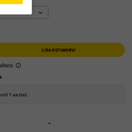
LISA OSTUKORVI
vikorvi
s
ntii 7 aastat.