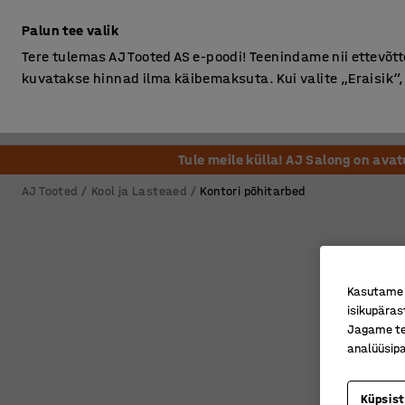
Ilma km-ta
Palun tee valik
Tere tulemas AJ Tooted AS e-poodi! Teenindame nii ettevõttei
kuvatakse hinnad ilma käibemaksuta. Kui valite „Eraisik
Kontor
Ladu ja Tööstus
Riietusruum
Söögituba
Tule meile külla! AJ Salong on ava
AJ Tooted
Kool ja Lasteaed
Kontori põhitarbed
Kasutame k
isikupäras
Jagame tei
analüüsipa
Küpsis