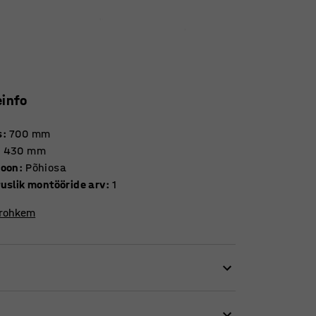
einfo
s
:
700
mm
:
430
mm
ioon
:
Põhiosa
tuslik montööride arv
:
1
 rohkem
st raamatute, ajakirjade ja muu seesuguse
turiiulile Story. Rattakomplekt hõlbustab