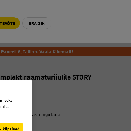
E-R 9-17 tel. 6000 270
info@ajtooted.ee
TEVÕTE
ERAISIK
Võta ühendust
Meie soovitame
Paneeli 6, Tallinn. Vaata lähemalt!
mplekt raamaturiiulile STORY
 kahepoolne
760
imiseks.
mi ja
iuli põhiosale
 mööblit hõlpsasti liigutada
paigaldatav
k küpsised