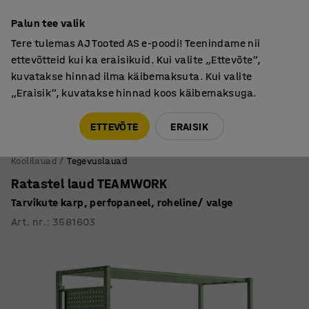
Põhjamaine kvaliteet
Palun tee valik
Tere tulemas AJ Tooted AS e-poodi! Teenindame nii
ettevõtteid kui ka eraisikuid. Kui valite „Ettevõte“,
kuvatakse hinnad ilma käibemaksuta. Kui valite
„Eraisik“, kuvatakse hinnad koos käibemaksuga.
Tule meile külla! AJ Salong on avatud E-R 9:00-17:00,
Pärnu mnt 158, Tallinn. Kauba väljastamine Paneeli
ETTEVÕTE
ERAISIK
6, Tallinn. Vaata lähemalt!
Koolilauad
Tegevuslauad
Ratastel laud TEAMWORK
Tarvikute karp, perfopaneel, roheline/ valge
Art. nr.
:
3581603