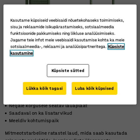
Kasutame küpsiseid veebisaidi nõuetekohaseks toimimiseks,
sisu ja reklaamide isikupärastamiseks, sotsiaalmeedia
funktsioonide pakkumiseks ning liikluse analüüsimiseks.
Jagame teie infot meie veebisaidi kasutamise kohta ka meie
sotsiaalmeedia-, reklaami ja analüüsipartneritega.
Küpsiste
kasutamine
Küpsiste sätted
Lükka kõik tagasi
Luba kõik küpsised
Neljale kõrgusele seatav lauaplaat
Saadaval on ka lisatarvikud
Meeldiv kohtumispaik
Mitmeotstarbeline ratastel laud, mida saab kasutada