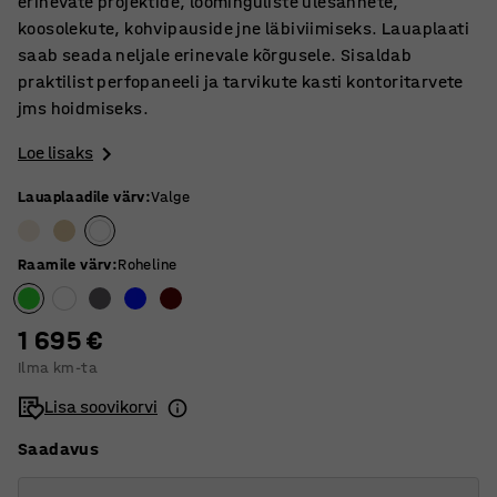
erinevate projektide, loominguliste ülesannete,
koosolekute, kohvipauside jne läbiviimiseks. Lauaplaati
saab seada neljale erinevale kõrgusele. Sisaldab
praktilist perfopaneeli ja tarvikute kasti kontoritarvete
jms hoidmiseks.
Loe lisaks
Lauaplaadile värv
:
Valge
Raamile värv
:
Roheline
1 695 €
Ilma km-ta
Lisa soovikorvi
Saadavus