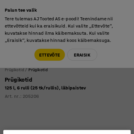
Põhjamaine kvaliteet
Garantii vähemalt 7 aastat
Palun tee valik
Tere tulemas AJ Tooted AS e-poodi! Teenindame nii
ettevõtteid kui ka eraisikuid. Kui valite „Ettevõte“,
kuvatakse hinnad ilma käibemaksuta. Kui valite
„Eraisik“, kuvatakse hinnad koos käibemaksuga.
Tule meile külla! AJ Salong on avatud E-R 9:00-17:00,
Pärnu mnt 158, Tallinn. Kauba väljastamine Paneeli
ETTEVÕTE
ERAISIK
6, Tallinn. Vaata lähemalt!
Prügikotid
Prügikotid
Prügikotid
125 l, 6 rulli (25 tk/rullis), läbipaistev
Art. nr.
:
205206