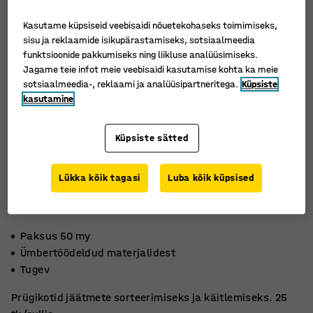
Kasutame küpsiseid veebisaidi nõuetekohaseks toimimiseks,
sisu ja reklaamide isikupärastamiseks, sotsiaalmeedia
funktsioonide pakkumiseks ning liikluse analüüsimiseks.
Jagame teie infot meie veebisaidi kasutamise kohta ka meie
sotsiaalmeedia-, reklaami ja analüüsipartneritega.
Küpsiste
kasutamine
Küpsiste sätted
Lükka kõik tagasi
Luba kõik küpsised
Paksus 50 my
Ümbertöödeldud materjalidest
Tugev
Prügikotid jäätmete sorteerimiseks ja käitlemiseks. 25