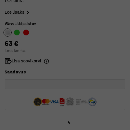
tk/rullis.
Loe lisaks
Värv
:
Läbipaistev
63 €
Ilma km-ta
Lisa soovikorvi
Saadavus