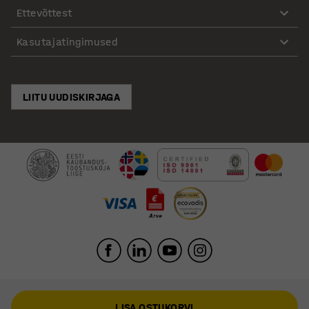
Ettevõttest
Kasutajatingimused
LIITU UUDISKIRJAGA
LISA OSTUKORVI