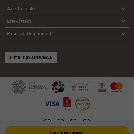
Avasta lisaks
Ettevõttest
Kasutajatingimused
LIITU UUDISKIRJAGA
LISA OSTUKORVI