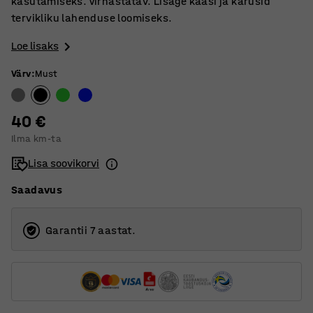
kasutamiseks. Virnastatav. Lisage kaasi ja kärusid
tervikliku lahenduse loomiseks.
Loe lisaks
Värv
:
Must
40 €
Ilma km-ta
Lisa soovikorvi
Saadavus
Garantii 7 aastat.