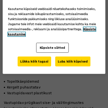
Kasutame küpsiseid veebisaidi nõuetekohaseks toimimiseks,
sisu ja reklaamide isikupärastamiseks, sotsiaalmeedia
funktsioonide pakkumiseks ning liikluse analüüsimiseks.
Jagame teie infot meie veebisaidi kasutamise kohta ka meie
sotsiaalmeedia-, reklaami ja analüüsipartneritega.
Küpsiste
kasutamine
Küpsiste sätted
Lükka kõik tagasi
Luba kõik küpsised
Topeltkäepidemed
Kergelt puhastatav
Vastupidavast plastikust
Vastupidav prügikast sise- ja välitingimustes