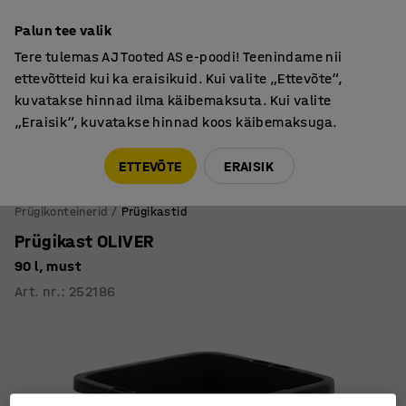
Põhjamaine kvaliteet
Palun tee valik
Tere tulemas AJ Tooted AS e-poodi! Teenindame nii
ettevõtteid kui ka eraisikuid. Kui valite „Ettevõte“,
kuvatakse hinnad ilma käibemaksuta. Kui valite
„Eraisik“, kuvatakse hinnad koos käibemaksuga.
Tule meile külla! AJ Salong on avatud E-R 9:00-17:00,
Pärnu mnt 158, Tallinn. Kauba väljastamine Paneeli
ETTEVÕTE
ERAISIK
6, Tallinn. Vaata lähemalt!
Prügikonteinerid
Prügikastid
Prügikast OLIVER
90 l, must
Art. nr.
:
252186