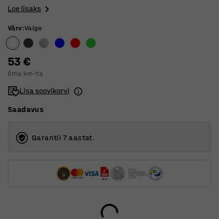
Loe lisaks
Värv
:
Valge
53 €
Ilma km-ta
Lisa soovikorvi
Saadavus
Garantii 7 aastat.