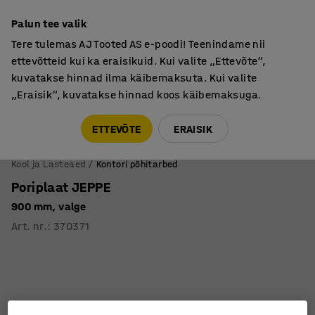
Põhjamaine kvaliteet
Palun tee valik
Tere tulemas AJ Tooted AS e-poodi! Teenindame nii
ettevõtteid kui ka eraisikuid. Kui valite „Ettevõte“,
kuvatakse hinnad ilma käibemaksuta. Kui valite
„Eraisik“, kuvatakse hinnad koos käibemaksuga.
Tule meile külla! AJ Salong on avatud E-R 9:00-17:00,
Pärnu mnt 158, Tallinn. Kauba väljastamine Paneeli
ETTEVÕTE
ERAISIK
6, Tallinn. Vaata lähemalt!
Kool ja Lasteaed
Kontori põhitarbed
Poriplaat JEPPE
900 mm, valge
Art. nr.
:
370371