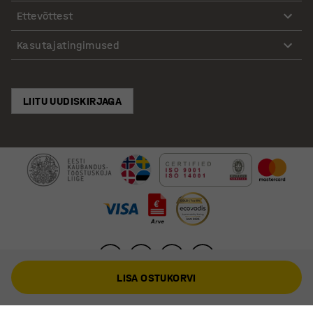
Ettevõttest
Kasutajatingimused
LIITU UUDISKIRJAGA
LISA OSTUKORVI