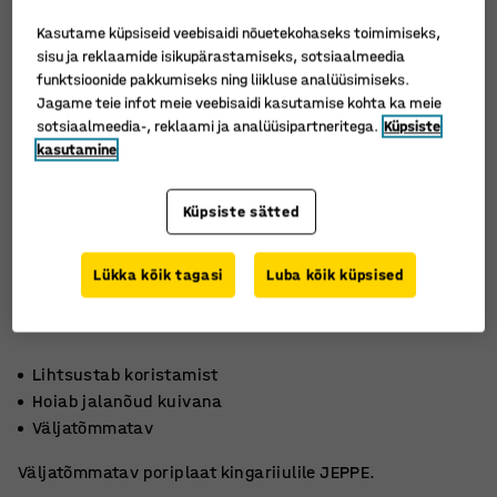
Kasutame küpsiseid veebisaidi nõuetekohaseks toimimiseks,
sisu ja reklaamide isikupärastamiseks, sotsiaalmeedia
funktsioonide pakkumiseks ning liikluse analüüsimiseks.
Jagame teie infot meie veebisaidi kasutamise kohta ka meie
sotsiaalmeedia-, reklaami ja analüüsipartneritega.
Küpsiste
kasutamine
Küpsiste sätted
Lükka kõik tagasi
Luba kõik küpsised
Lihtsustab koristamist
Hoiab jalanõud kuivana
Väljatõmmatav
Väljatõmmatav poriplaat kingariiulile JEPPE.