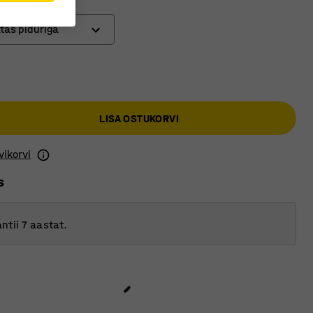
atas piduriga
tud ratas
 ratas
LISA OSTUKORVI
ratas piduriga
vikorvi
s
ntii 7 aastat.