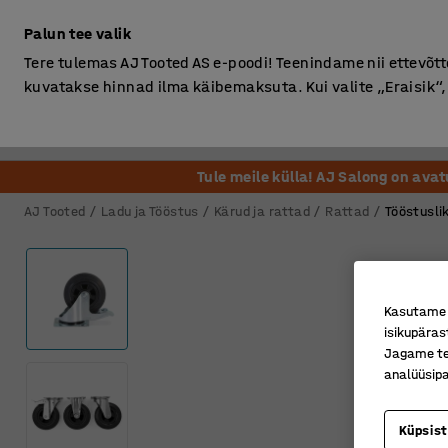
Ilma km-ta
Palun tee valik
Tere tulemas AJ Tooted AS e-poodi! Teenindame nii ettevõttei
kuvatakse hinnad ilma käibemaksuta. Kui valite „Eraisik
Kontor
Ladu ja Tööstus
Riietusruum
Söögituba
Tule meile külla! AJ Salong on ava
AJ Tooted
Ladu ja Tööstus
Kärud ja rattad
Rattad
Tööstusli
Kasutame k
isikupäras
Jagame tei
analüüsipa
Küpsis