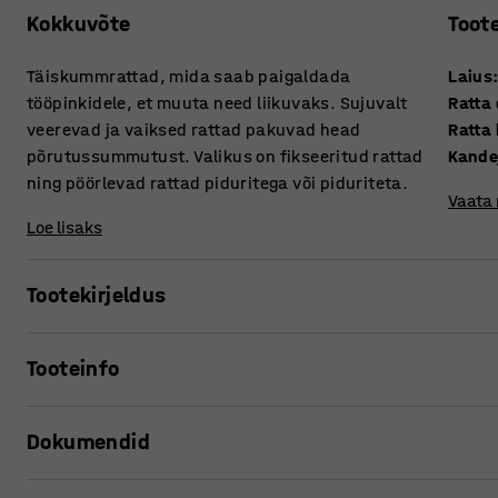
Kokkuvõte
Toot
Täiskummrattad, mida saab paigaldada
Laius
tööpinkidele, et muuta need liikuvaks. Sujuvalt
Ratta
veerevad ja vaiksed rattad pakuvad head
Ratta 
põrutussummutust. Valikus on fikseeritud rattad
Kande
ning pöörlevad rattad piduritega või piduriteta.
Vaata
Loe lisaks
Tootekirjeldus
Ratas on musta värvi täiskummratas. Kummrattas summuta
Tooteinfo
Sobib ideaalselt kergematele koormatele tööstuslikes ho
kg. Selle augustus on 105 x 75-80 mm ja see lisab kinnitad
Laius
:
40
mm
ning pöörlevad rattad piduritega või piduriteta.
Dokumendid
Ratta diameeter
:
160
mm
Ratta kõrgus + kinnitusplaadi kõrgus
:
195
mm