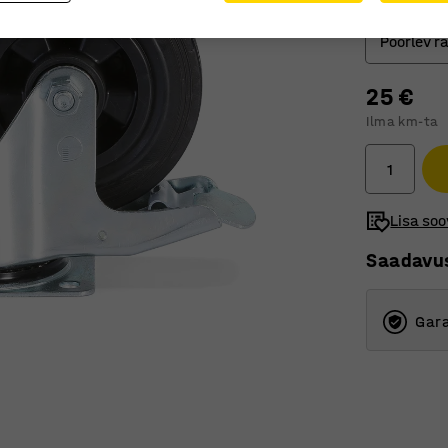
Rattatüüp
Pöörlev r
25 €
Fikseeri
Ilma km-ta
Pöörlev
Pöörlev 
Lisa soo
Saadavu
Gara