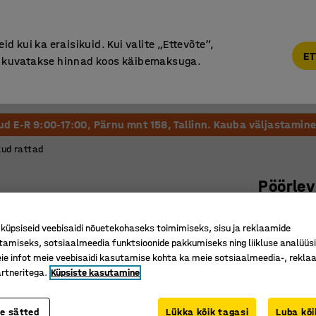
Põhjamaine kvaliteet
d kui ka eraisikuid. Kui valite „Ettevõte“,
ET
“, kuvatakse hinnad koos käibemaksuga.
Vastuvõtt ja Ootesaal
Õueala
Kool ja Lasteaed
tud E-R 9:00-17:00, Pärnu mnt 158, Tallinn. Kauba väljastamine 
kud rattad
Pöörlev
Ø 125 x 
üpsiseid veebisaidi nõuetekohaseks toimimiseks, sisu ja reklaamide
Art. nr.
:
30
tamiseks, sotsiaalmeedia funktsioonide pakkumiseks ning liikluse analüüs
e infot meie veebisaidi kasutamise kohta ka meie sotsiaalmeedia-, reklaa
Suurepä
rtneritega.
Küpsiste kasutamine
Superela
Ei jäta jäl
te sätted
Lükka kõik tagasi
Luba kõi