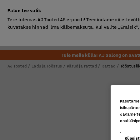
Ilma km-ta
Palun tee valik
Tere tulemas AJ Tooted AS e-poodi! Teenindame nii ettevõttei
kuvatakse hinnad ilma käibemaksuta. Kui valite „Eraisik
Kontor
Ladu ja Tööstus
Riietusruum
Söögituba
Tule meile külla! AJ Salong on ava
AJ Tooted
Ladu ja Tööstus
Kärud ja rattad
Rattad
Tööstusli
Kasutame k
isikupäras
Jagame tei
analüüsipa
Küpsis