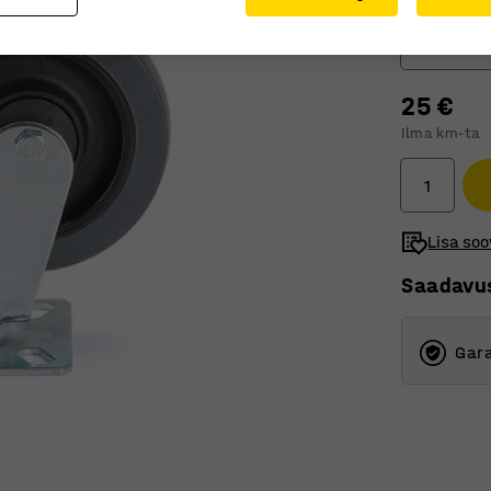
Rattatüüp
Pöörlev r
25 €
Fikseeri
Ilma km-ta
Pöörlev
Pöörlev 
Lisa soo
Saadavu
Gara