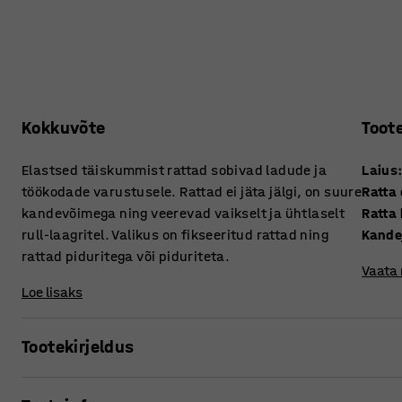
Kokkuvõte
Toot
Elastsed täiskummist rattad sobivad ladude ja
Laius
töökodade varustusele. Rattad ei jäta jälgi, on suure
Ratta
kandevõimega ning veerevad vaikselt ja ühtlaselt
Ratta 
rull-laagritel. Valikus on fikseeritud rattad ning
Kande
rattad piduritega või piduriteta.
Vaata
Loe lisaks
Tootekirjeldus
Kummratas pealmise plaadiga raskemate kooramta jaoks, 