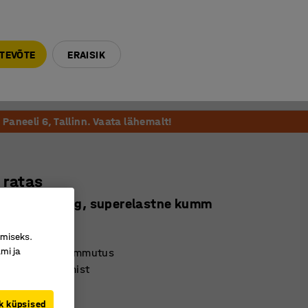
E-R 9-17 tel. 6000 270
info@ajtooted.ee
TEVÕTE
ERAISIK
Võta ühendust
Meie soovitame
Paneeli 6, Tallinn. Vaata lähemalt!
 ratas
40 mm, 250 kg, superelastne kumm
543
imiseks.
mi ja
rane põrutussummutus
stne, täiskummist
gi
k küpsised