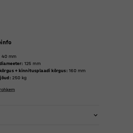
einfo
:
40
mm
 diameeter
:
125
mm
kõrgus + kinnitusplaadi kõrgus
:
160
mm
jõud
:
250
kg
 rohkem
näiteks ladude ja töökodade seadmetele.