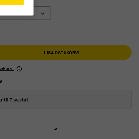
atas
tud ratas
 ratas
LISA OSTUKORVI
ratas piduriga
vikorvi
s
ntii 7 aastat.