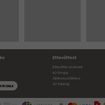
aks
Ettevõttest
Ettevõtte andmed
AJ Grupp
Jätkusuutlikkus
AJ Salong
SKIRJAGA