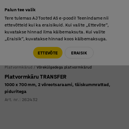
Põhjamaine kvaliteet
Palun tee valik
Tere tulemas AJ Tooted AS e-poodi! Teenindame nii
ettevõtteid kui ka eraisikuid. Kui valite „Ettevõte“,
kuvatakse hinnad ilma käibemaksuta. Kui valite
„Eraisik“, kuvatakse hinnad koos käibemaksuga.
Tule meile külla! AJ Salong on avatud E-R 9:00-17:00,
Pärnu mnt 158, Tallinn. Kauba väljastamine Paneeli
ETTEVÕTE
ERAISIK
6, Tallinn. Vaata lähemalt!
Platvormkärud
Võrekülgedega platvormkärud
Platvormkäru TRANSFER
1000 x 700 mm, 2 võreotsaraami, täiskummrattad,
piduritega
Art. nr.
:
262432