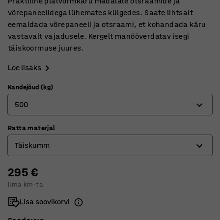
Praktiline platvormkäru madalate otsraamide ja
võrepaneelidega lühemates külgedes. Saate lihtsalt
eemaldada võrepaneeli ja otsraami, et kohandada käru
vastavalt vajadusele. Kergelt manööverdatav isegi
täiskoormuse juures.
Loe lisaks
Kandejõud (kg)
500
Ratta materjal
500
Täiskumm
1000
295 €
Elastne kumm
Ilma km-ta
Täiskumm
Lisa soovikorvi