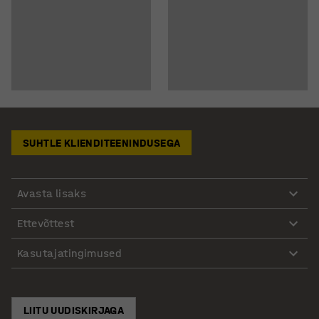
SUHTLE KLIENDITEENINDUSEGA
Avasta lisaks
Ettevõttest
Kasutajatingimused
LIITU UUDISKIRJAGA