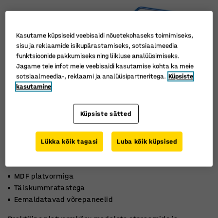
Kasutame küpsiseid veebisaidi nõuetekohaseks toimimiseks,
sisu ja reklaamide isikupärastamiseks, sotsiaalmeedia
funktsioonide pakkumiseks ning liikluse analüüsimiseks.
Jagame teie infot meie veebisaidi kasutamise kohta ka meie
sotsiaalmeedia-, reklaami ja analüüsipartneritega.
Küpsiste
kasutamine
Küpsiste sätted
Lükka kõik tagasi
Luba kõik küpsised
MDF platvormiga
Täiskummratastega
Eemaldatavad võrepaneelid