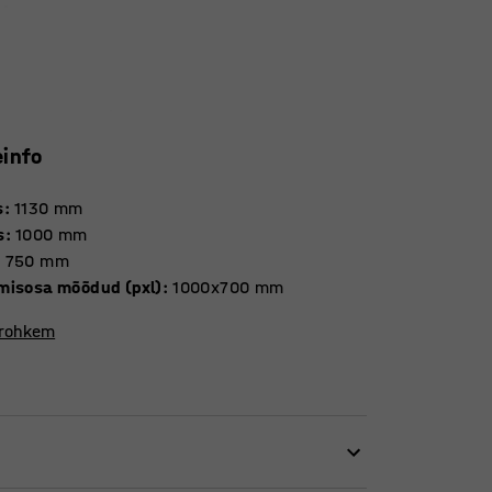
einfo
s
:
1130
mm
s
:
1000
mm
:
750
mm
misosa mõõdud (pxl)
:
1000x700
mm
 rohkem