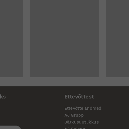
aks
Ettevõttest
Ettevõtte andmed
AJ Grupp
Jätkusuutlikkus
AJ Salong