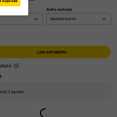
k küpsised
g)
Ratta materjal
Elastne kumm
Elastne kumm
Täiskumm
LISA OSTUKORVI
vikorvi
s
ntii 7 aastat.