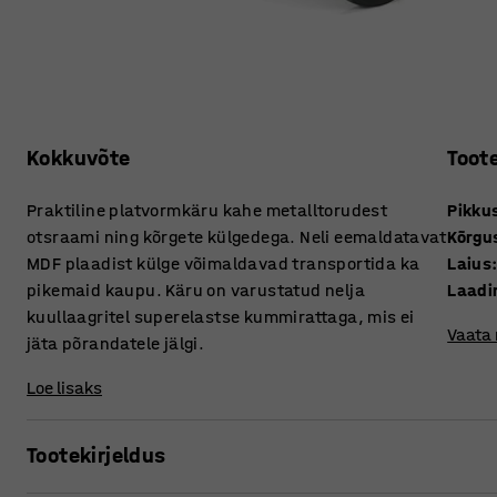
Kokkuvõte
Toot
Praktiline platvormkäru kahe metalltorudest
Pikku
otsraami ning kõrgete külgedega. Neli eemaldatavat
Kõrgu
MDF plaadist külge võimaldavad transportida ka
Laius
pikemaid kaupu. Käru on varustatud nelja
Laadi
kuullaagritel superelastse kummirattaga, mis ei
Vaata
jäta põrandatele jälgi.
Loe lisaks
Tootekirjeldus