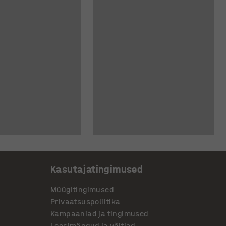
Kasutajatingimused
Müügitingimused
Privaatsuspoliitika
Kampaaniad ja tingimused
Loosimängud ja võitjad