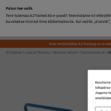
Ilma km-ta
Palun tee valik
Tere tulemas AJ Tooted AS e-poodi! Teenindame nii ettevõttei
kuvatakse hinnad ilma käibemaksuta. Kui valite „Eraisik
Kontor
Ladu ja Tööstus
Riietusruum
Söögituba
Tule meile külla! AJ Salong on ava
AJ Tooted
Ladu ja Tööstus
Kärud ja rattad
Platvormkärud
K
Kasutame k
isikupäras
Jagame tei
analüüsipa