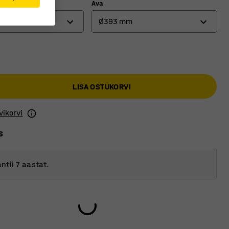
Ava
Ø393 mm
Ø325 mm
Ø393 mm
LISA OSTUKORVI
Ø465 mm
vikorvi
s
ntii 7 aastat.