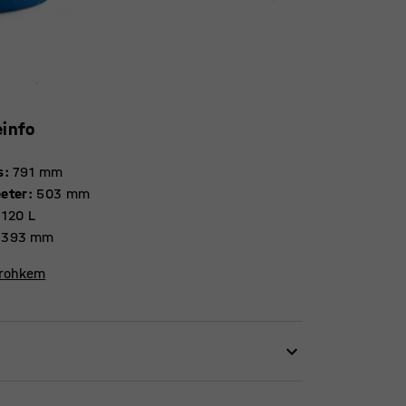
einfo
s
:
791
mm
eter
:
503
mm
120
L
Ø393 mm
 rohkem
te toiduainete hoiustamiseks. Tihend tagab