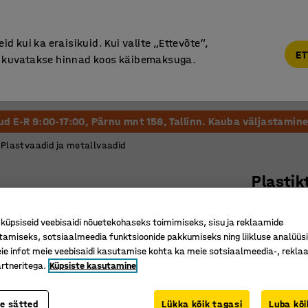
Põhjamaine kvaliteet
d kui ka eraisikuid. Kui valite „Ettevõte“,
ET
“, kuvatakse hinnad koos käibemaksuga.
Vastuvõtt ja Ootesaal
Õueala
Kool ja Lasteaed
tud E-R 9:00-17:00, Pärnu mnt 158, Tallinn. Kauba väljastamine 
Plastvaadid ja metallvaadid
Plastik
120 l, si
üpsiseid veebisaidi nõuetekohaseks toimimiseks, sisu ja reklaamide
Art. nr.
:
20
tamiseks, sotsiaalmeedia funktsioonide pakkumiseks ning liikluse analüüs
e infot meie veebisaidi kasutamise kohta ka meie sotsiaalmeedia-, reklaa
Tihendig
rtneritega.
Küpsiste kasutamine
HDPE pla
Sobib ka
te sätted
Lükka kõik tagasi
Luba kõi