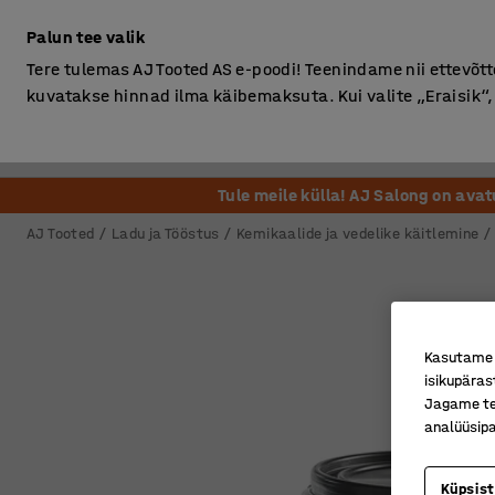
Ilma km-ta
Palun tee valik
Tere tulemas AJ Tooted AS e-poodi! Teenindame nii ettevõttei
kuvatakse hinnad ilma käibemaksuta. Kui valite „Eraisik
Kontor
Ladu ja Tööstus
Riietusruum
Söögituba
Tule meile külla! AJ Salong on ava
AJ Tooted
Ladu ja Tööstus
Kemikaalide ja vedelike käitlemine
Kasutame k
isikupäras
Jagame tei
analüüsipa
Küpsis