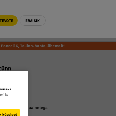
E-R 9-17 tel. 6000 270
info@ajtooted.ee
TEVÕTE
ERAISIK
Võta ühendust
Meie soovitame
Paneeli 6, Tallinn. Vaata lähemalt!
tünn
nine
174
imiseks.
mi ja
a kaas
stikust
sutamiseks toiduainetega
k küpsised