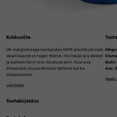
Kokkuvõte
Toot
UN-märgistusega vastupidav HDPE plastikust vaat.
Kõrgu
Vaadi kaanel on tugev tihend, mis hoiab ära lekked
Diame
ja kaitseb tünni sisu mustuse eest. Suur ava
Maht
:
lihtsustab nii plastiktünni täitmist kui ka
Ava
:
tühjendamist.
Vaata
Loe lisaks
Tootekirjeldus
Praktiline plastikust vaat sobib nii tahkete kui ka vedela