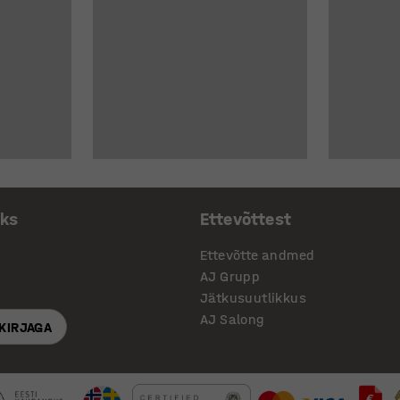
aks
Ettevõttest
Ettevõtte andmed
AJ Grupp
Jätkusuutlikkus
AJ Salong
SKIRJAGA