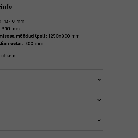
einfo
s
:
1340
mm
:
800
mm
misosa mõõdud (pxl)
:
1250x800
mm
 diameeter
:
200
mm
 rohkem
ate pakkide või raskete esemete
arustatud galvaniseeritud platvormiga.
ast.
eraldi). Tugitalad hoiavad kaubad üksteisest