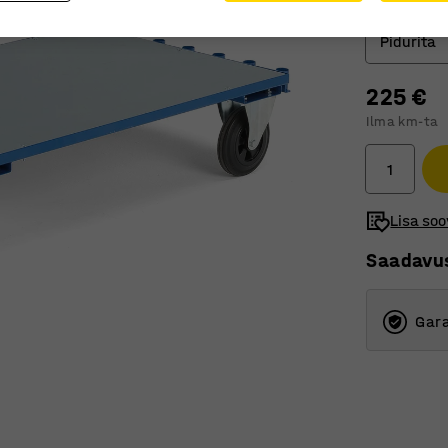
Ratas
Pidurita
225 €
Pidurig
Ilma km-ta
Pidurit
Lisa soo
Saadavu
Gara