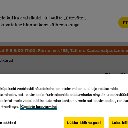
Põhjamaine kvaliteet
d kui ka eraisikuid. Kui valite „Ettevõte“,
ET
“, kuvatakse hinnad koos käibemaksuga.
Vastuvõtt ja Ootesaal
Õueala
Kool ja Lasteaed
tud E-R 9:00-17:00, Pärnu mnt 158, Tallinn. Kauba väljastamine 
dikärud
Plaadik
1250 x 
üpsiseid veebisaidi nõuetekohaseks toimimiseks, sisu ja reklaamide
Art. nr.
:
25
tamiseks, sotsiaalmeedia funktsioonide pakkumiseks ning liikluse analüüs
e infot meie veebisaidi kasutamise kohta ka meie sotsiaalmeedia-, reklaa
Suure ka
rtneritega.
Küpsiste kasutamine
Suurte j
Suur laa
te sätted
Lükka kõik tagasi
Luba kõi