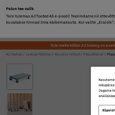
Ilma km-ta
Palun tee valik
Tere tulemas AJ Tooted AS e-poodi! Teenindame nii ettevõttei
kuvatakse hinnad ilma käibemaksuta. Kui valite „Eraisik
Kontor
Ladu ja Tööstus
Riietusruum
Söögituba
Tule meile külla! AJ Salong on ava
AJ Tooted
Ladu ja Tööstus
Kärud ja rattad
Plaadikärud
Plaa
Kasutame k
isikupäras
Jagame tei
analüüsipa
Küpsis