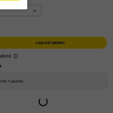
a
a
LISA OSTUKORVI
vikorvi
s
ntii 7 aastat.