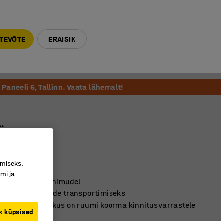
E-R 9-17 tel. 6000 270
info@ajtooted.ee
TEVÕTE
ERAISIK
Võta ühendust
Meie soovitame
Paneeli 6, Tallinn. Vaata lähemalt!
äru
800 mm
6450
imiseks.
mi ja
ndevõimega põhimudel
a raskete kaupade transportimiseks
dimisplatvorm, kus on ruumi koorma kinnitusvarrastele
k küpsised