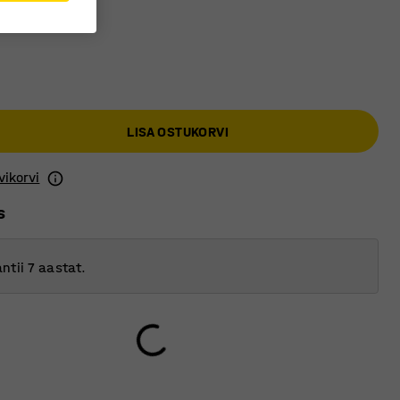
LISA OSTUKORVI
vikorvi
s
ntii 7 aastat.