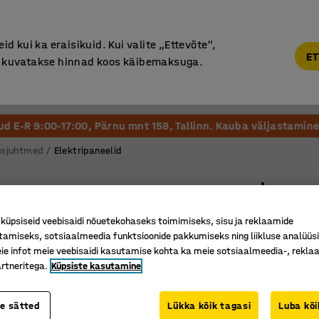
Põhjamaine kvaliteet
d kui ka eraisikuid. Kui valite „Ettevõte“,
ET
“, kuvatakse hinnad koos käibemaksuga.
Vastuvõtt ja Ootesaal
Õueala
Kool ja Lasteaed
tud E-R 9:00-17:00, Pärnu mnt 158, Tallinn. Kauba väljastamine 
dusjuhtmed
Elektripaneelid
Lauape
1 pistik,
üpsiseid veebisaidi nõuetekohaseks toimimiseks, sisu ja reklaamide
Art. nr.
:
12
tamiseks, sotsiaalmeedia funktsioonide pakkumiseks ning liikluse analüüs
e infot meie veebisaidi kasutamise kohta ka meie sotsiaalmeedia-, reklaa
Tagab ko
rtneritega.
Küpsiste kasutamine
Kaasas U
Sobib kir
te sätted
Lükka kõik tagasi
Luba kõi