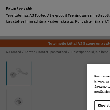
Ilma km-ta
Palun tee valik
Tere tulemas AJ Tooted AS e-poodi! Teenindame nii ettevõttei
kuvatakse hinnad ilma käibemaksuta. Kui valite „Eraisik
Kontor
Ladu ja Tööstus
Riietusruum
Söögituba
Tule meile külla! AJ Salong on ava
AJ Tooted
Kontor
Kontori põhitarbed
Elektripaneelid ja piken
Kasutame k
isikupäras
Jagame tei
analüüsipa
Küpsis