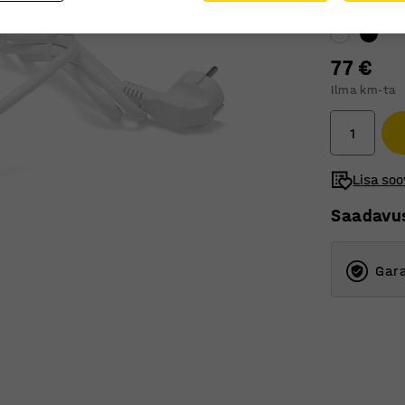
Värv
:
77 €
Ilma km-ta
Lisa soo
Saadavu
Gara