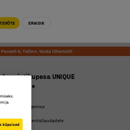
E-R 9-17 tel. 6000 270
info@ajtooted.ee
TEVÕTE
ERAISIK
Võta ühendust
Meie soovitame
Paneeli 6, Tallinn. Vaata lähemalt!
alne pistikupesa UNIQUE
 1 USB-C, valge
7614
imiseks.
mi ja
rraliku väljanägemise
SB lisapesa
jutus- ja konverentsilaudadele
k küpsised