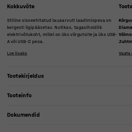
Kokkuvõte
Toot
Stiilne sisseehitatud lauaarvuti laadimispesa on
Kõrgu
kergesti ligipääsetav. Nutikas, tagasihoidlik
Diame
elektrivõtukoht, millel on üks võrgutoite ja üks USB-
Võims
A või USB-C pesa.
Juhtm
Loe lisaks
Vaata
Tootekirjeldus
See lauaarvuti pistikupesa sobib kirjutus- ja konverentsil
Tooteinfo
jaoks. See on mõeldud töölauda süvistamiseks, et saavut
ligipääsu ülaltpoolt. Lsatud USB-pesa abil on lihtne laadi
Kõrgus
:
74
mm
tahvelarvuteid.
Dokumendid
Diameeter
:
60
mm
Võimsus
:
230
Juhtme pikkus
:
1250
mm
Prindi tooteleht