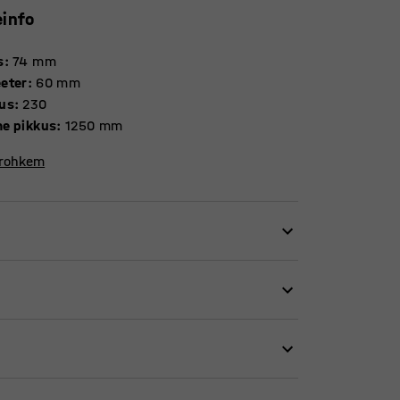
einfo
s
:
74
mm
eter
:
60
mm
us
:
230
e pikkus
:
1250
mm
 rohkem
audade paindliku elektritoite ja kaablihalduse
ada kena tulemus. See muudab lihtsaks ka
da ka nutitelefone, kõrvaklappe või