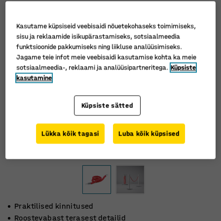
Kasutame küpsiseid veebisaidi nõuetekohaseks toimimiseks,
sisu ja reklaamide isikupärastamiseks, sotsiaalmeedia
funktsioonide pakkumiseks ning liikluse analüüsimiseks.
Jagame teie infot meie veebisaidi kasutamise kohta ka meie
sotsiaalmeedia-, reklaami ja analüüsipartneritega.
Küpsiste
kasutamine
Küpsiste sätted
Lükka kõik tagasi
Luba kõik küpsised
Praktilised kinnitused
Roostevabast terasest detailid