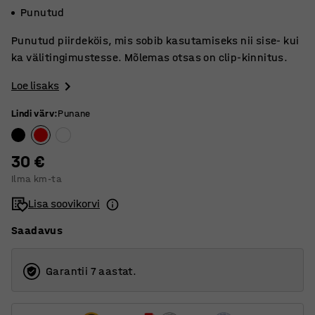
Punutud
Punutud piirdeköis, mis sobib kasutamiseks nii sise- kui
ka välitingimustesse. Mõlemas otsas on clip-kinnitus.
Loe lisaks
Lindi värv
:
Punane
30 €
Ilma km-ta
Lisa soovikorvi
Saadavus
Garantii 7 aastat.