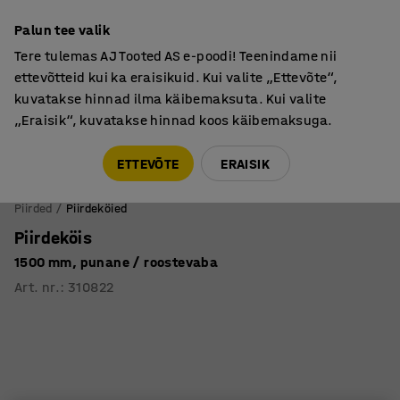
Põhjamaine kvaliteet
Palun tee valik
Tere tulemas AJ Tooted AS e-poodi! Teenindame nii
ettevõtteid kui ka eraisikuid. Kui valite „Ettevõte“,
kuvatakse hinnad ilma käibemaksuta. Kui valite
„Eraisik“, kuvatakse hinnad koos käibemaksuga.
Tule meile külla! AJ Salong on avatud E-R 9:00-17:00,
Pärnu mnt 158, Tallinn. Kauba väljastamine Paneeli
ETTEVÕTE
ERAISIK
6, Tallinn. Vaata lähemalt!
Piirded
Piirdeköied
Piirdeköis
1500 mm, punane / roostevaba
Art. nr.
:
310822