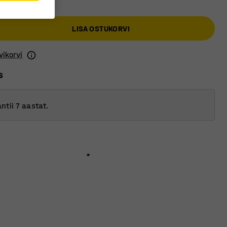
LISA OSTUKORVI
vikorvi
s
ntii 7 aastat.