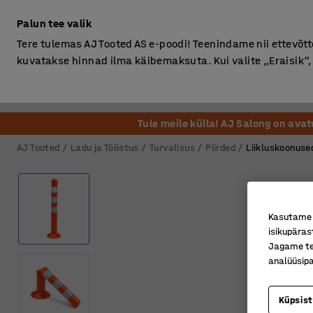
Ilma km-ta
Palun tee valik
Tere tulemas AJ Tooted AS e-poodi! Teenindame nii ettevõttei
kuvatakse hinnad ilma käibemaksuta. Kui valite „Eraisik
Kontor
Ladu ja Tööstus
Riietusruum
Söögituba
Tule meile külla! AJ Salong on ava
AJ Tooted
Ladu ja Tööstus
Turvalisus
Piirded
Liikluskoonuse
Kasutame k
isikupäras
Jagame tei
analüüsipa
Küpsis