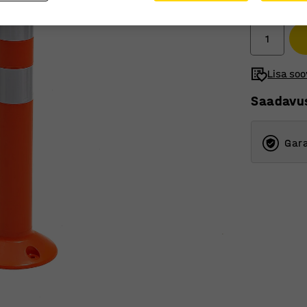
Ilma km-ta
Lisa soo
Saadavu
Gara