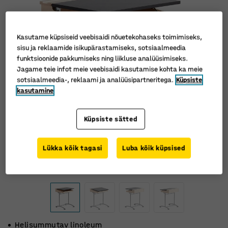
Kasutame küpsiseid veebisaidi nõuetekohaseks toimimiseks,
sisu ja reklaamide isikupärastamiseks, sotsiaalmeedia
funktsioonide pakkumiseks ning liikluse analüüsimiseks.
Jagame teie infot meie veebisaidi kasutamise kohta ka meie
sotsiaalmeedia-, reklaami ja analüüsipartneritega.
Küpsiste
kasutamine
Küpsiste sätted
Lükka kõik tagasi
Luba kõik küpsised
Helisummutav linoleum