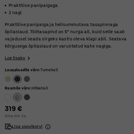
Praktilise panipaigaga
2 nagi
Praktilise panipaiga ja helisummutava tasapinnaga
õpilaslaud. Töötasapind on 5° nurga all, kuid selle saab
vajadusel seada sirgeks kastis oleva klapi abil. Seatava
kõrgusega õpilaslaud on varustatud kahe nagiga.
Loe lisaks
Lauaplaadile värv
:
Tumehall
Raamile värv
:
Hõbehall
319 €
Ilma km-ta
Lisa soovikorvi