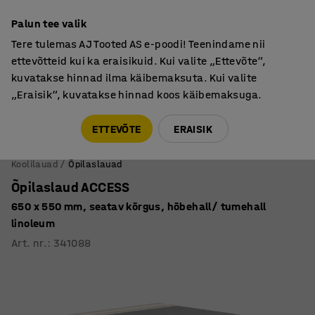
Põhjamaine kvaliteet
Palun tee valik
Tere tulemas AJ Tooted AS e-poodi! Teenindame nii
ettevõtteid kui ka eraisikuid. Kui valite „Ettevõte“,
kuvatakse hinnad ilma käibemaksuta. Kui valite
„Eraisik“, kuvatakse hinnad koos käibemaksuga.
Tule meile külla! AJ Salong on avatud E-R 9:00-17:00,
Pärnu mnt 158, Tallinn. Kauba väljastamine Paneeli
ETTEVÕTE
ERAISIK
6, Tallinn. Vaata lähemalt!
Koolilauad
Õpilaslauad
Õpilaslaud ACCESS
650 x 550 mm, seatav kõrgus, hõbehall/ tumehall
linoleum
Art. nr.
:
341088