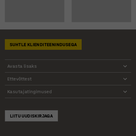
SUHTLE KLIENDITEENINDUSEGA
Avasta lisaks
Ettevõttest
Kasutajatingimused
LIITU UUDISKIRJAGA