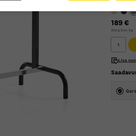
Lauaplaadile
189 €
Ilma km-ta
Lisa soo
Saadavu
Gara