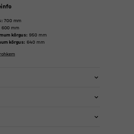
einfo
s
:
700
mm
:
600
mm
mum kõrgus
:
950
mm
mum kõrgus
:
640
mm
 rohkem
sele igapäevasele kasutamisele
ta laua kõrgust nii, et see oleks mugavalt
slikust ja taastuvast toorainetest. Võrreldes
l väike süsinikujalajälg. Õpilaslaua 182
gisega.