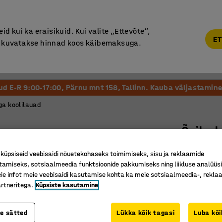
Põhjamaine kvaliteet
d kui ka eraisikuid. Kui valite „Ettevõte“,
ET
“, kuvatakse hinnad koos käibemaksuga.
Vastuvõtt ja Ootesaal
Õueala
Kool ja Lasteaed
tud E-R 9:00-17:00, Pärnu mnt 158, Tallinn. Kauba väljastamine 
ga koolilauad
Õpilasl
Antratsii
üpsiseid veebisaidi nõuetekohaseks toimimiseks, sisu ja reklaamide
Art. nr.
:
34
tamiseks, sotsiaalmeedia funktsioonide pakkumiseks ning liikluse analüüs
e infot meie veebisaidi kasutamise kohta ka meie sotsiaalmeedia-, reklaa
Kaks kot
rtneritega.
Küpsiste kasutamine
Seatava 
Helisumm
te sätted
Lükka kõik tagasi
Luba kõi