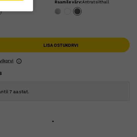
 värv
:
Hall
Raamile värv
:
Antratsiithall
LISA OSTUKORVI
vikorvi
s
ntii 7 aastat.