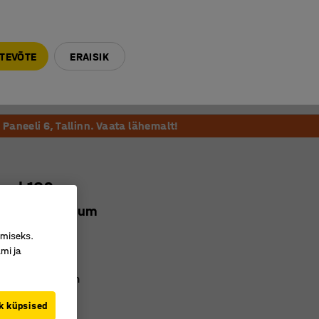
E-R 9-17 tel. 6000 270
info@ajtooted.ee
TEVÕTE
ERAISIK
Võta ühendust
Meie soovitame
Paneeli 6, Tallinn. Vaata lähemalt!
aud 182
t/ hall linoleum
3866
imiseks.
mi ja
ikonksu
kõrgusega raam
utav linoleum
k küpsised