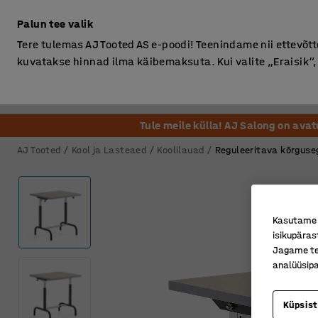
Ilma km-ta
Palun tee valik
Tere tulemas AJ Tooted AS e-poodi! Teenindame nii ettevõttei
kuvatakse hinnad ilma käibemaksuta. Kui valite „Eraisik
Kontor
Ladu ja Tööstus
Riietusruum
Söögituba
Tule meile külla! AJ Salong on ava
AJ Tooted
Kool ja Lasteaed
Koolilauad
Reguleeritava kõrguse
Kasutame k
isikupäras
Jagame tei
analüüsipa
Küpsis