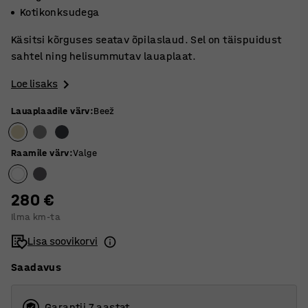
Kotikonksudega
Käsitsi kõrguses seatav õpilaslaud. Sel on täispuidust
sahtel ning helisummutav lauaplaat.
Loe lisaks
Lauaplaadile värv
:
Beež
Raamile värv
:
Valge
280 €
Ilma km-ta
Lisa soovikorvi
Saadavus
Garantii 7 aastat.