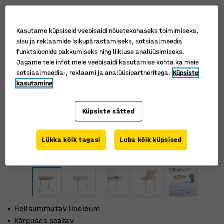
Kasutame küpsiseid veebisaidi nõuetekohaseks toimimiseks,
sisu ja reklaamide isikupärastamiseks, sotsiaalmeedia
funktsioonide pakkumiseks ning liikluse analüüsimiseks.
Jagame teie infot meie veebisaidi kasutamise kohta ka meie
sotsiaalmeedia-, reklaami ja analüüsipartneritega.
Küpsiste
kasutamine
Küpsiste sätted
Lükka kõik tagasi
Luba kõik küpsised
Helisummutav linoleum
Kõrguses seatav