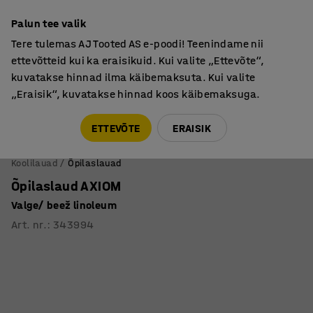
Põhjamaine kvaliteet
Palun tee valik
Tere tulemas AJ Tooted AS e-poodi! Teenindame nii
ettevõtteid kui ka eraisikuid. Kui valite „Ettevõte“,
kuvatakse hinnad ilma käibemaksuta. Kui valite
„Eraisik“, kuvatakse hinnad koos käibemaksuga.
Tule meile külla! AJ Salong on avatud E-R 9:00-17:00,
Pärnu mnt 158, Tallinn. Kauba väljastamine Paneeli
ETTEVÕTE
ERAISIK
6, Tallinn. Vaata lähemalt!
Koolilauad
Õpilaslauad
Õpilaslaud AXIOM
Valge/ beež linoleum
Art. nr.
:
343994