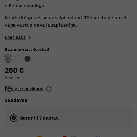
Kotikonksudega
Käsitsi kõrguses seatav õpilaslaud. Täispuidust sahtel
väga vastupidava lauaplaadiga.
Loe lisaks
Raamile värv
:
Hõbehall
250 €
Ilma km-ta
Lisa soovikorvi
Saadavus
Garantii 7 aastat.