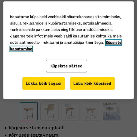
Kasutame küpsiseid veebisaidi nõuetekohaseks toimimiseks,
sisu ja reklaamide isikupärastamiseks, sotsiaalmeedia
funktsioonide pakkumiseks ning liikluse analüüsimiseks.
Jagame teie infot meie veebisaidi kasutamise kohta ka meie
sotsiaalmeedia-, reklaami ja analüüsipartneritega.
Küpsiste
kasutamine
Küpsiste sätted
Lükka kõik tagasi
Luba kõik küpsised
Kõrgsurve laminaatplaat
Kõrguses seatav raam