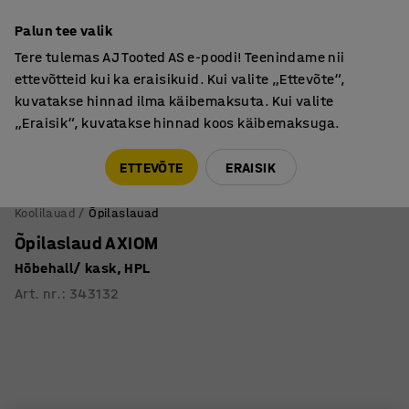
Põhjamaine kvaliteet
Palun tee valik
Tere tulemas AJ Tooted AS e-poodi! Teenindame nii
ettevõtteid kui ka eraisikuid. Kui valite „Ettevõte“,
kuvatakse hinnad ilma käibemaksuta. Kui valite
„Eraisik“, kuvatakse hinnad koos käibemaksuga.
Tule meile külla! AJ Salong on avatud E-R 9:00-17:00,
Pärnu mnt 158, Tallinn. Kauba väljastamine Paneeli
ETTEVÕTE
ERAISIK
6, Tallinn. Vaata lähemalt!
Koolilauad
Õpilaslauad
Õpilaslaud AXIOM
Hõbehall/ kask, HPL
Art. nr.
:
343132