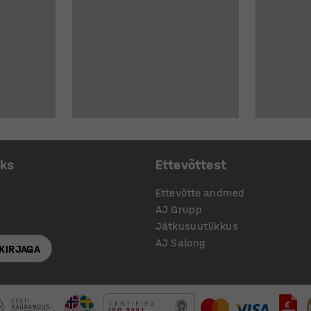
aks
Ettevõttest
Ettevõtte andmed
AJ Grupp
Jätkusuutlikkus
AJ Salong
SKIRJAGA