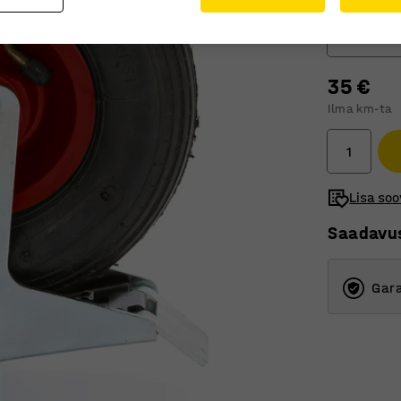
Rattatüüp
Pöörlev r
35 €
Fikseeri
Ilma km-ta
Pöörlev
Pöörlev 
Lisa soo
Saadavu
Gara