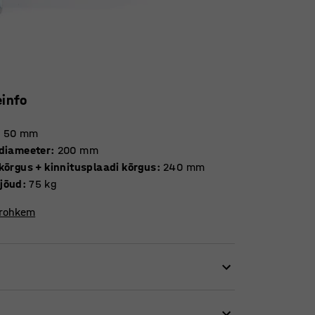
einfo
:
50
mm
 diameeter
:
200
mm
kõrgus + kinnitusplaadi kõrgus
:
240
mm
jõud
:
75
kg
 rohkem
a veeremise. Lai pind tähendab, et need
pakkude ja muude takistuste ületamine