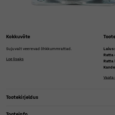
Kokkuvõte
Toot
Sujuvalt veerevad õhkkummrattad.
Laius
Ratta
Loe lisaks
Ratta 
Kande
Vaata
Tootekirjeldus
Õhkkummratastel on lai ning pehme pind, mis tagab sujuv
Tooteinfo
rattad ei jäta põrandale jälgi. Pehmete ratastega on läve