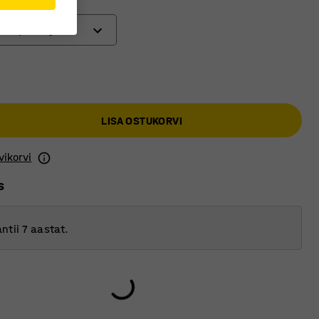
atas piduriga
tud ratas
 ratas
LISA OSTUKORVI
ratas piduriga
vikorvi
s
ntii 7 aastat.