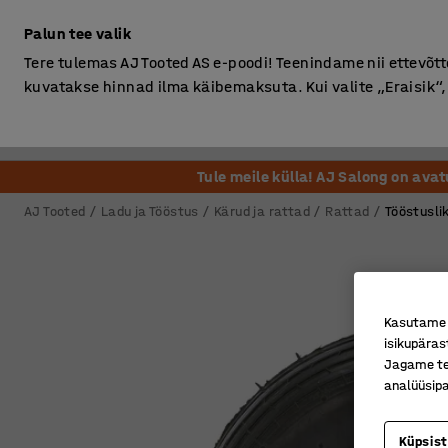
Ilma km-ta
Palun tee valik
Tere tulemas AJ Tooted AS e-poodi! Teenindame nii ettevõttei
kuvatakse hinnad ilma käibemaksuta. Kui valite „Eraisik
Kontor
Ladu ja Tööstus
Riietusruum
Söögituba
Tule meile külla! AJ Salong on ava
AJ Tooted
Ladu ja Tööstus
Kärud ja rattad
Rattad
Tööstusli
Kasutame k
isikupäras
Jagame tei
analüüsipa
Küpsis