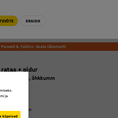
E-R 9-17 tel. 6000 270
info@ajtooted.ee
TEVÕTE
ERAISIK
Võta ühendust
Meie soovitame
Paneeli 6, Tallinn. Vaata lähemalt!
 ratas + pidur
50 mm, 75 kg, õhkkumm
160
imiseks.
mi ja
 sujuvalt
itingimustesse
tele põrandatele
k küpsised