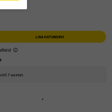
LISA OSTUKORVI
vikorvi
s
ntii 7 aastat.