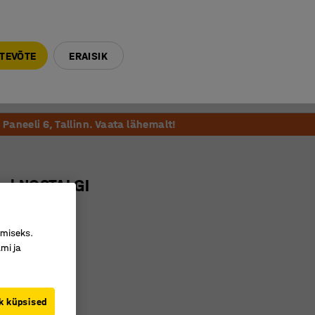
E-R 9-17 tel. 6000 270
info@ajtooted.ee
TEVÕTE
ERAISIK
Võta ühendust
Meie soovitame
Paneeli 6, Tallinn. Vaata lähemalt!
iul NOSTALGI
2782
imiseks.
mi ja
det ühes
umist konksud
ine disain
k küpsised