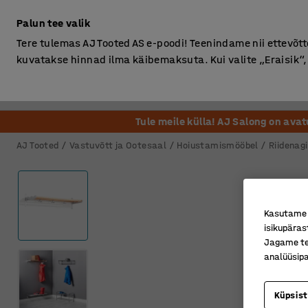
Ilma km-ta
Palun tee valik
Tere tulemas AJ Tooted AS e-poodi! Teenindame nii ettevõttei
kuvatakse hinnad ilma käibemaksuta. Kui valite „Eraisik
Kontor
Ladu ja Tööstus
Riietusruum
Söögituba
Tule meile külla! AJ Salong on ava
AJ Tooted
Vastuvõtt ja Ootesaal
Hoiustamismööbel
Riidenagi
Kasutame k
isikupäras
Jagame tei
analüüsipa
Küpsis