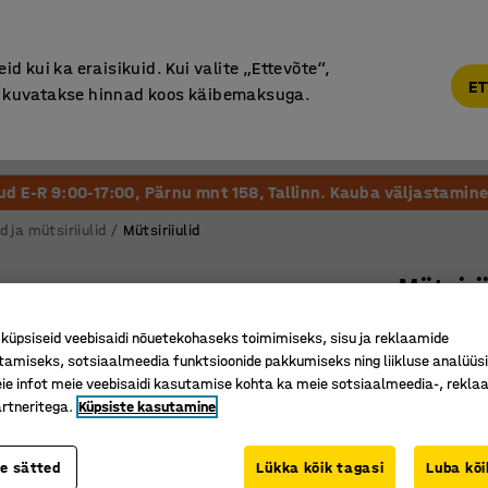
Põhjamaine kvaliteet
d kui ka eraisikuid. Kui valite „Ettevõte“,
ET
“, kuvatakse hinnad koos käibemaksuga.
Vastuvõtt ja Ootesaal
Õueala
Kool ja Lasteaed
tud E-R 9:00-17:00, Pärnu mnt 158, Tallinn. Kauba väljastamine 
d ja mütsiriiulid
Mütsiriiulid
Mütsiri
Tamm
üpsiseid veebisaidi nõuetekohaseks toimimiseks, sisu ja reklaamide
Art. nr.
:
14
tamiseks, sotsiaalmeedia funktsioonide pakkumiseks ning liikluse analüüs
e infot meie veebisaidi kasutamise kohta ka meie sotsiaalmeedia-, reklaa
Kaks too
rtneritega.
Küpsiste kasutamine
Alumiini
Klassikal
te sätted
Lükka kõik tagasi
Luba kõi