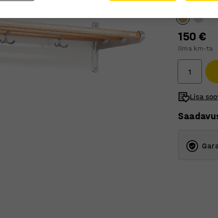
Värv
:
Tamm
150 €
Ilma km-ta
Lisa soo
Saadavu
Gara