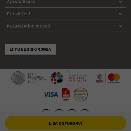
Avasta lisaks
Ettevõttest
Kasutajatingimused
LIITU UUDISKIRJAGA
LISA OSTUKORVI