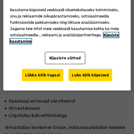
Kasutame küpsiseid veebisaidi nõuetekohaseks toimimiseks,
sisu ja reklaamide isikupärastamiseks, sotsiaalmeedia
funktsioonide pakkumiseks ning liikluse analüüsimiseks.
Jagame teie infot meie veebisaidi kasutamise kohta ka meie
sotsiaalmeedia-, reklaami ja analüüsipartneritega.
Küpsiste
kasutamine
Küpsiste sätted
Lükka kõik tagasi
Luba kõik küpsised
Saadaval erinevad värvitoonid
Virnastatavad
Liigutatav kahveltõstukiga
Virnastatav konteiner liivale, mida kasutatakse teedele