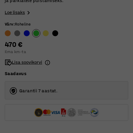
ja parklatele puistamiseks.
Loe lisaks
Värv
:
Roheline
470 €
Ilma km-ta
Lisa soovikorvi
Saadavus
Garantii 7 aastat.