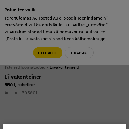
Põhjamaine kvaliteet
Palun tee valik
Tere tulemas AJ Tooted AS e-poodi! Teenindame nii
ettevõtteid kui ka eraisikuid. Kui valite „Ettevõte“,
kuvatakse hinnad ilma käibemaksuta. Kui valite
„Eraisik“, kuvatakse hinnad koos käibemaksuga.
Tule meile külla! AJ Salong on avatud E-R 9:00-17:00,
Pärnu mnt 158, Tallinn. Kauba väljastamine Paneeli
ETTEVÕTE
ERAISIK
6, Tallinn. Vaata lähemalt!
Talvised hooajatooted
Liivakonteinerid
Liivakonteiner
550 l, roheline
Art. nr.
:
305901