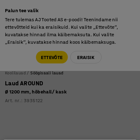
Põhjamaine kvaliteet
Palun tee valik
Tere tulemas AJ Tooted AS e-poodi! Teenindame nii
ettevõtteid kui ka eraisikuid. Kui valite „Ettevõte“,
kuvatakse hinnad ilma käibemaksuta. Kui valite
„Eraisik“, kuvatakse hinnad koos käibemaksuga.
Tule meile külla! AJ Salong on avatud E-R 9:00-17:00,
Pärnu mnt 158, Tallinn. Kauba väljastamine Paneeli
ETTEVÕTE
ERAISIK
6, Tallinn. Vaata lähemalt!
Koolilauad
Söögisaali lauad
Laud AROUND
Ø 1200 mm, hõbehall/ kask
Art. nr.
:
3935122