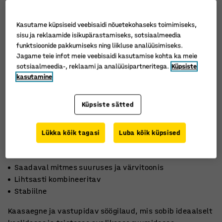
Kasutame küpsiseid veebisaidi nõuetekohaseks toimimiseks,
sisu ja reklaamide isikupärastamiseks, sotsiaalmeedia
funktsioonide pakkumiseks ning liikluse analüüsimiseks.
Jagame teie infot meie veebisaidi kasutamise kohta ka meie
sotsiaalmeedia-, reklaami ja analüüsipartneritega.
Küpsiste
kasutamine
Küpsiste sätted
Lükka kõik tagasi
Luba kõik küpsised
Saadaval mitmes suuruses ja värvitoonis
Lihtsasti kombineeritav
Stabiilne
Kaasaegne ja vastupidav söögilaud, mis sobib ideaalselt