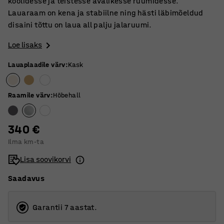
koolidesse ja teistesse avalikesse ruumidesse.
Lauaraam on kena ja stabiilne ning hästi läbimõeldud
disaini tõttu on laua all palju jalaruumi.
Loe lisaks
Lauaplaadile värv
:
Kask
Raamile värv
:
Hõbehall
340 €
Ilma km-ta
Lisa soovikorvi
Saadavus
Garantii 7 aastat.