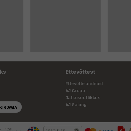
aks
Ettevõttest
Ettevõtte andmed
AJ Grupp
Jätkusuutlikkus
AJ Salong
SKIRJAGA