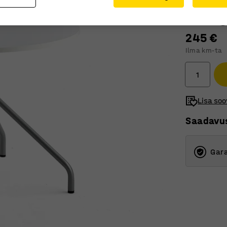
Lauaplaadile
245 €
Ilma km-ta
Lisa soo
Saadavu
Gara