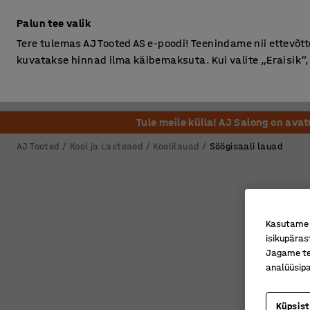
Ilma km-ta
Palun tee valik
Tere tulemas AJ Tooted AS e-poodi! Teenindame nii ettevõttei
kuvatakse hinnad ilma käibemaksuta. Kui valite „Eraisik
Kontor
Ladu ja Tööstus
Riietusruum
Söögituba
Tule meile külla! AJ Salong on ava
AJ Tooted
Kool ja Lasteaed
Koolilauad
Söögisaali lauad
Kasutame k
isikupäras
Jagame tei
analüüsipa
Küpsis