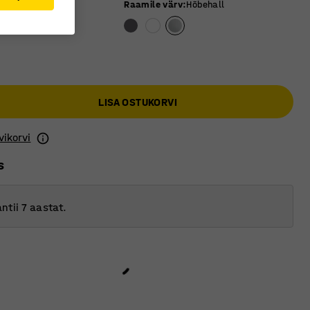
 värv
:
Valge
Raamile värv
:
Hõbehall
LISA OSTUKORVI
vikorvi
s
ntii 7 aastat.