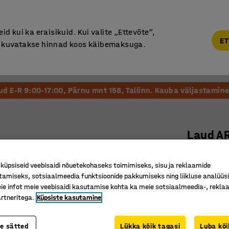
Põhjamaine kvaliteet
d kui ka eraisikuid. Kui valite „Ettevõte“,
ET
“, kuvatakse hinnad koos käibemaksuga.
Vastuvõtt ja Ootesaal
Õueala
Kool ja Lasteaed
tud E-R 9:00-17:00, Pärnu mnt 158, Tallinn. Kauba väljastamine 
Laud A
Ø 900 mm
üpsiseid veebisaidi nõuetekohaseks toimimiseks, sisu ja reklaamide
Art. nr.
:
39
tamiseks, sotsiaalmeedia funktsioonide pakkumiseks ning liikluse analüüs
e infot meie veebisaidi kasutamise kohta ka meie sotsiaalmeedia-, reklaa
Saadaval
rtneritega.
Küpsiste kasutamine
Lihtsasti
Stabiilne
te sätted
Lükka kõik tagasi
Luba kõi