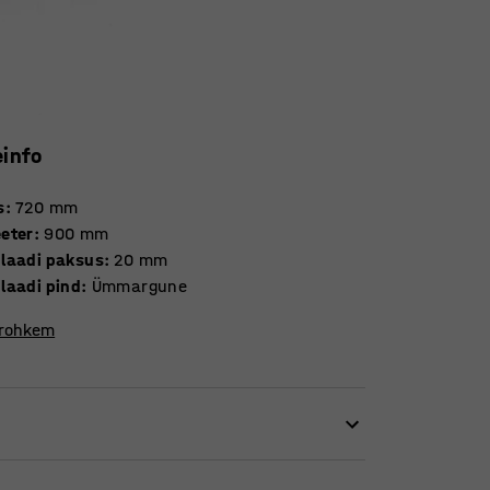
einfo
s
:
720
mm
eter
:
900
mm
laadi paksus
:
20
mm
laadi pind
:
Ümmargune
 rohkem