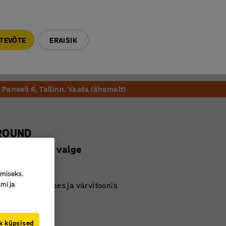
E-R 9-17 tel. 6000 270
info@ajtooted.ee
TEVÕTE
ERAISIK
Võta ühendust
Meie soovitame
Paneeli 6, Tallinn. Vaata lähemalt!
ROUND
, hõbehall/ valge
35023
imiseks.
mi ja
 mitmes suuruses ja värvitoonis
 kombineeritav
k küpsised