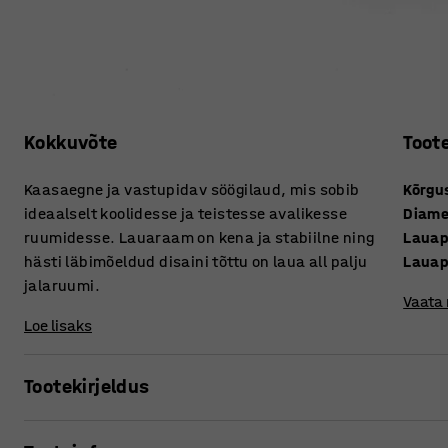
Kokkuvõte
Toot
Kaasaegne ja vastupidav söögilaud, mis sobib
Kõrgu
ideaalselt koolidesse ja teistesse avalikesse
Diame
ruumidesse. Lauaraam on kena ja stabiilne ning
Lauap
hästi läbimõeldud disaini tõttu on laua all palju
Lauap
jalaruumi.
Vaata
Loe lisaks
Tootekirjeldus
Kaasaegses retrostiilis ümmargune söögilaud!