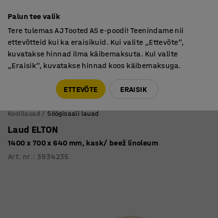
Põhjamaine kvaliteet
Palun tee valik
Tere tulemas AJ Tooted AS e-poodi! Teenindame nii
ettevõtteid kui ka eraisikuid. Kui valite „Ettevõte“,
kuvatakse hinnad ilma käibemaksuta. Kui valite
„Eraisik“, kuvatakse hinnad koos käibemaksuga.
Tule meile külla! AJ Salong on avatud E-R 9:00-17:00,
Pärnu mnt 158, Tallinn. Kauba väljastamine Paneeli
ETTEVÕTE
ERAISIK
6, Tallinn. Vaata lähemalt!
Koolilauad
Söögisaali lauad
Laud ELTON
1400 x 700 x 640 mm, kask/ beež linoleum
Art. nr.
:
3934235