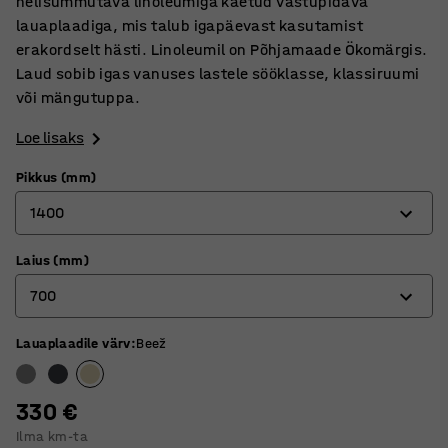
helisummutava linoleumiga kaetud vastupidava
lauaplaadiga, mis talub igapäevast kasutamist
erakordselt hästi. Linoleumil on Põhjamaade Ökomärgis.
Laud sobib igas vanuses lastele sööklasse, klassiruumi
või mängutuppa.
Loe lisaks
Pikkus (mm)
1400
Laius (mm)
1200
700
1400
1800
Lauaplaadile värv
:
Beež
600
700
330 €
800
Ilma km-ta