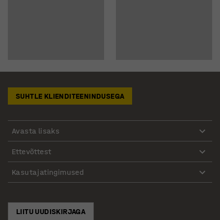
SUHTLE KLIENDITEENINDUSEGA
Avasta lisaks
Ettevõttest
Kasutajatingimused
LIITU UUDISKIRJAGA