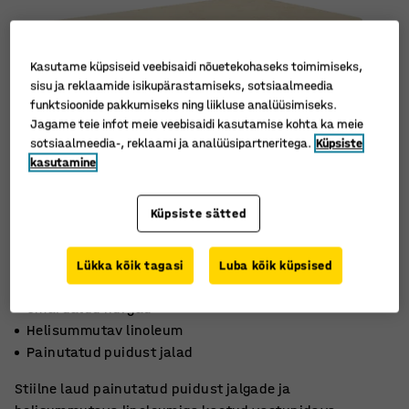
Kasutame küpsiseid veebisaidi nõuetekohaseks toimimiseks,
sisu ja reklaamide isikupärastamiseks, sotsiaalmeedia
funktsioonide pakkumiseks ning liikluse analüüsimiseks.
Jagame teie infot meie veebisaidi kasutamise kohta ka meie
sotsiaalmeedia-, reklaami ja analüüsipartneritega.
Küpsiste
kasutamine
Küpsiste sätted
Lükka kõik tagasi
Luba kõik küpsised
Ümardatud nurgad
Helisummutav linoleum
Painutatud puidust jalad
Stiilne laud painutatud puidust jalgade ja