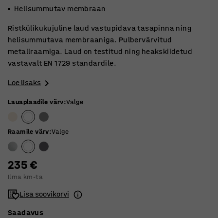
Helisummutav membraan
Ristkülikukujuline laud vastupidava tasapinna ning
helisummutava membraaniga. Pulbervärvitud
metallraamiga. Laud on testitud ning heakskiidetud
vastavalt EN 1729 standardile.
Loe lisaks
Lauaplaadile värv
:
Valge
Raamile värv
:
Valge
235 €
Ilma km-ta
Lisa soovikorvi
Saadavus