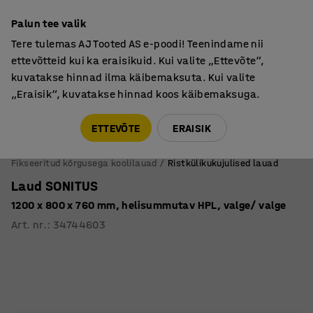
Põhjamaine kvaliteet
Palun tee valik
Tere tulemas AJ Tooted AS e-poodi! Teenindame nii
ettevõtteid kui ka eraisikuid. Kui valite „Ettevõte“,
kuvatakse hinnad ilma käibemaksuta. Kui valite
„Eraisik“, kuvatakse hinnad koos käibemaksuga.
Tule meile külla! AJ Salong on avatud E-R 9:00-17:00,
Pärnu mnt 158, Tallinn. Kauba väljastamine Paneeli
ETTEVÕTE
ERAISIK
6, Tallinn. Vaata lähemalt!
Fikseeritud kõrgusega koolilauad
Ristkülikukujulised lauad
Laud SONITUS
1200 x 800 x 760 mm, helisummutav HPL, valge/ valge
Art. nr.
:
34744603