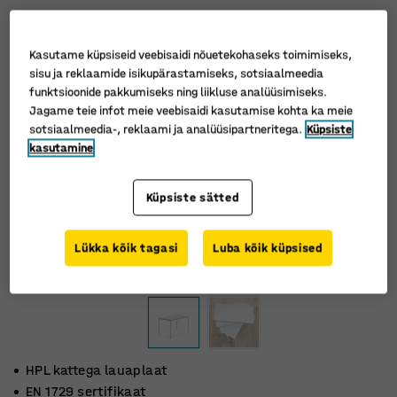
Kasutame küpsiseid veebisaidi nõuetekohaseks toimimiseks,
sisu ja reklaamide isikupärastamiseks, sotsiaalmeedia
funktsioonide pakkumiseks ning liikluse analüüsimiseks.
Jagame teie infot meie veebisaidi kasutamise kohta ka meie
sotsiaalmeedia-, reklaami ja analüüsipartneritega.
Küpsiste
kasutamine
Küpsiste sätted
Lükka kõik tagasi
Luba kõik küpsised
HPL kattega lauaplaat
EN 1729 sertifikaat