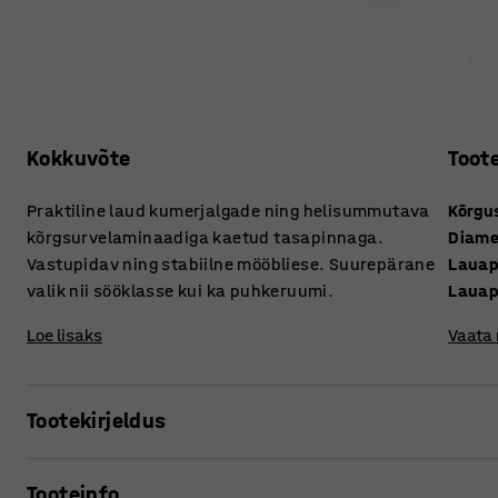
Kokkuvõte
Toot
Praktiline laud kumerjalgade ning helisummutava
Kõrgu
kõrgsurvelaminaadiga kaetud tasapinnaga.
Diame
Vastupidav ning stabiilne mööbliese. Suurepärane
Lauap
valik nii sööklasse kui ka puhkeruumi.
Lauap
Loe lisaks
Vaata
Tootekirjeldus
Tänu oma vastupidavusele sobib laud hästi just söögisaal
Tooteinfo
Lauaplaat on kaetud väga vastupidava kõrgsurvelaminaadi