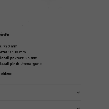
einfo
s
:
720
mm
eter
:
1300
mm
laadi paksus
:
23
mm
laadi pind
:
Ümmargune
 rohkem
i, kuid ka erinevatesse puhkeruumidesse.
ga. See talub intensiivset igapäevast