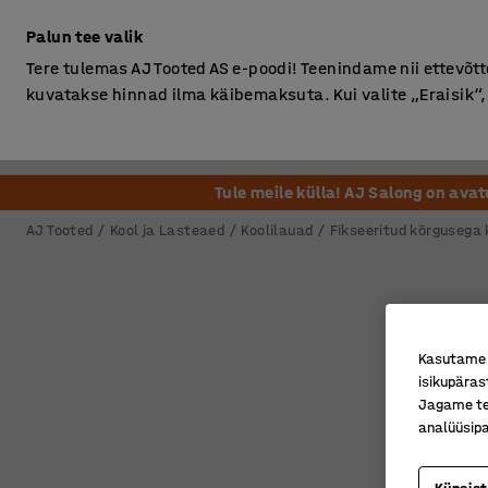
Ilma km-ta
Palun tee valik
Tere tulemas AJ Tooted AS e-poodi! Teenindame nii ettevõttei
kuvatakse hinnad ilma käibemaksuta. Kui valite „Eraisik
Kontor
Ladu ja Tööstus
Riietusruum
Söögituba
Tule meile külla! AJ Salong on ava
AJ Tooted
Kool ja Lasteaed
Koolilauad
Fikseeritud kõrgusega 
Kasutame k
isikupäras
Jagame tei
analüüsipa