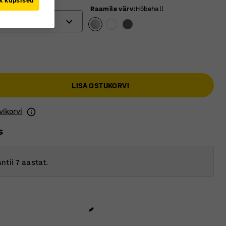
k küpsised
(mm)
Raamile värv
:
Hõbehall
LISA OSTUKORVI
vikorvi
s
ntii 7 aastat.