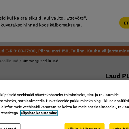
Põhjamaine kvaliteet
d kui ka eraisikuid. Kui valite „Ettevõte“,
ET
“, kuvatakse hinnad koos käibemaksuga.
Vastuvõtt ja Ootesaal
Õueala
Kool ja Lasteaed
tud E-R 9:00-17:00, Pärnu mnt 158, Tallinn. Kauba väljastamine 
koolilauad
Ümmargused lauad
Laud P
Ø 1300 x
Art. nr.
:
35
üpsiseid veebisaidi nõuetekohaseks toimimiseks, sisu ja reklaamide
tamiseks, sotsiaalmeedia funktsioonide pakkumiseks ning liikluse analüüs
Vastupid
e infot meie veebisaidi kasutamise kohta ka meie sotsiaalmeedia-, reklaa
Stabiilne 
rtneritega.
Küpsiste kasutamine
Mitmeots