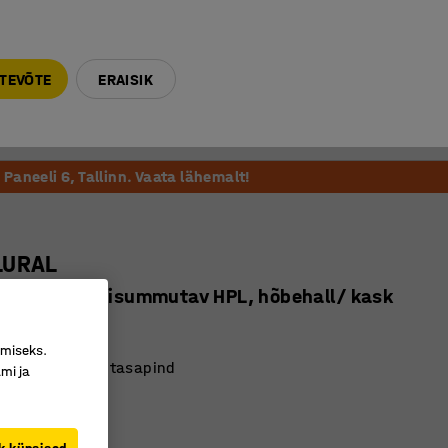
E-R 9-17 tel. 6000 270
info@ajtooted.ee
TEVÕTE
ERAISIK
Võta ühendust
Meie soovitame
Paneeli 6, Tallinn. Vaata lähemalt!
LURAL
 720 mm, helisummutav HPL, hõbehall/ kask
95122
imiseks.
av HPL-kattega tasapind
mi ja
ja praktiline
tarbeline