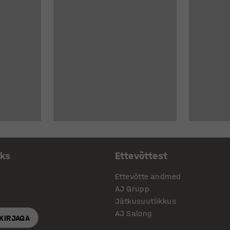
aks
Ettevõttest
Ettevõtte andmed
AJ Grupp
Jätkusuutlikkus
AJ Salong
SKIRJAGA