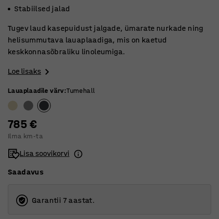
Stabiilsed jalad
Tugev laud kasepuidust jalgade, ümarate nurkade ning
helisummutava lauaplaadiga, mis on kaetud
keskkonnasõbraliku linoleumiga.
Loe lisaks
Lauaplaadile värv
:
Tumehall
785 €
Ilma km-ta
Lisa soovikorvi
Saadavus
Garantii 7 aastat.