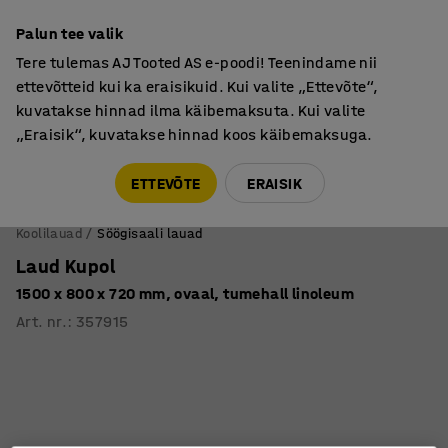
Põhjamaine kvaliteet
Palun tee valik
Tere tulemas AJ Tooted AS e-poodi! Teenindame nii
ettevõtteid kui ka eraisikuid. Kui valite „Ettevõte“,
kuvatakse hinnad ilma käibemaksuta. Kui valite
„Eraisik“, kuvatakse hinnad koos käibemaksuga.
Tule meile külla! AJ Salong on avatud E-R 9:00-17:00,
Pärnu mnt 158, Tallinn. Kauba väljastamine Paneeli
ETTEVÕTE
ERAISIK
6, Tallinn. Vaata lähemalt!
Koolilauad
Söögisaali lauad
Laud Kupol
1500 x 800 x 720 mm, ovaal, tumehall linoleum
Art. nr.
:
357915