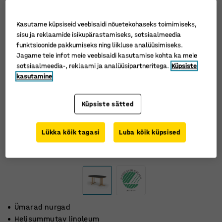
Kasutame küpsiseid veebisaidi nõuetekohaseks toimimiseks,
sisu ja reklaamide isikupärastamiseks, sotsiaalmeedia
funktsioonide pakkumiseks ning liikluse analüüsimiseks.
Jagame teie infot meie veebisaidi kasutamise kohta ka meie
sotsiaalmeedia-, reklaami ja analüüsipartneritega.
Küpsiste
kasutamine
Küpsiste sätted
Lükka kõik tagasi
Luba kõik küpsised
Ümarad nurgad
Helisummutav linoleum