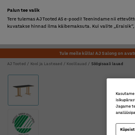
Ilma km-ta
Palun tee valik
Tere tulemas AJ Tooted AS e-poodi! Teenindame nii ettevõttei
kuvatakse hinnad ilma käibemaksuta. Kui valite „Eraisik
Kontor
Ladu ja Tööstus
Riietusruum
Söögituba
Tule meile külla! AJ Salong on ava
AJ Tooted
Kool ja Lasteaed
Koolilauad
Söögisaali lauad
Kasutame k
isikupäras
Jagame tei
analüüsipa
Küpsis