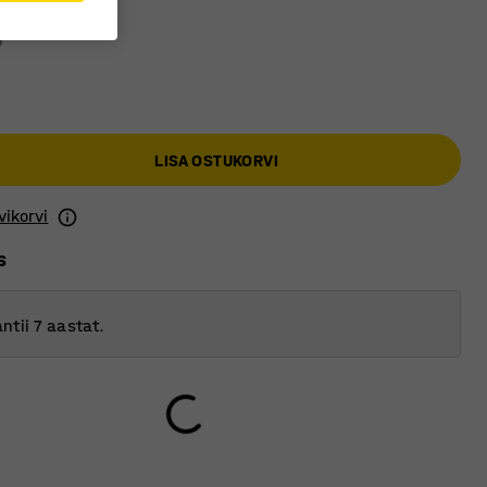
 värv
:
Tumehall
LISA OSTUKORVI
vikorvi
s
ntii 7 aastat.