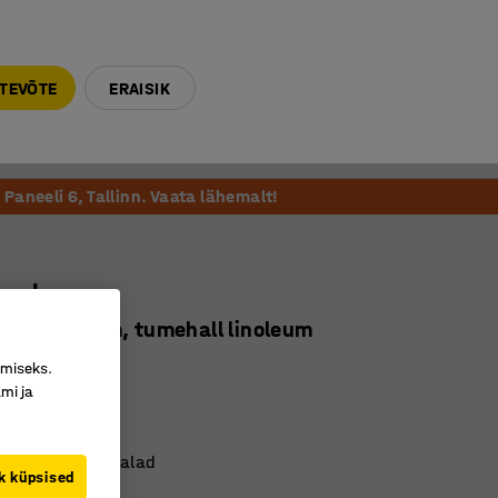
E-R 9-17 tel. 6000 270
info@ajtooted.ee
TEVÕTE
ERAISIK
Võta ühendust
Meie soovitame
Paneeli 6, Tallinn. Vaata lähemalt!
upol
00 x 720 mm, tumehall linoleum
7895
imiseks.
mi ja
nurgad
utav linoleum
d kasepuidust jalad
k küpsised