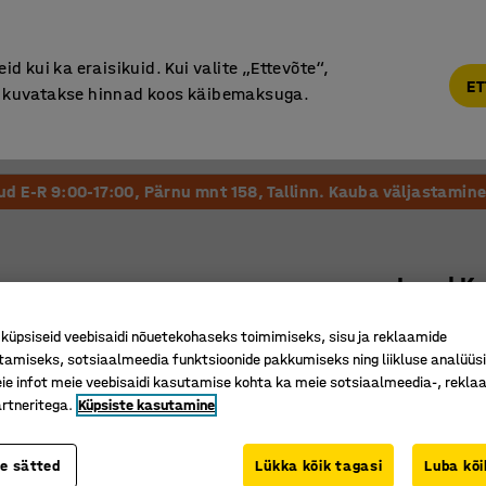
Põhjamaine kvaliteet
d kui ka eraisikuid. Kui valite „Ettevõte“,
ET
“, kuvatakse hinnad koos käibemaksuga.
Vastuvõtt ja Ootesaal
Õueala
Kool ja Lasteaed
tud E-R 9:00-17:00, Pärnu mnt 158, Tallinn. Kauba väljastamine 
Laud K
1600 x 8
üpsiseid veebisaidi nõuetekohaseks toimimiseks, sisu ja reklaamide
Art. nr.
:
35
tamiseks, sotsiaalmeedia funktsioonide pakkumiseks ning liikluse analüüs
e infot meie veebisaidi kasutamise kohta ka meie sotsiaalmeedia-, reklaa
Ümarad 
rtneritega.
Küpsiste kasutamine
Helisumm
Stabiilse
te sätted
Lükka kõik tagasi
Luba kõi