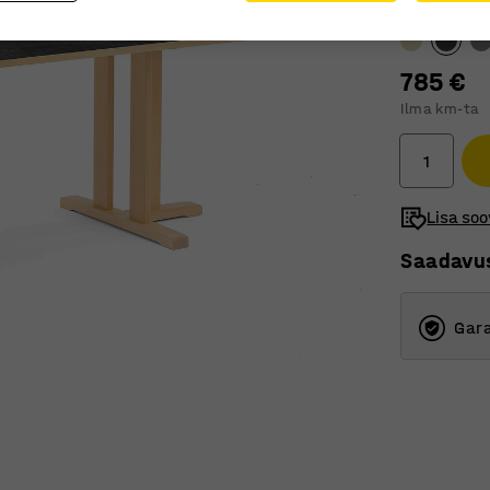
Lauaplaadile
785 €
Ilma km-ta
Lisa soo
Saadavu
Gara