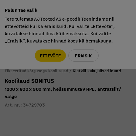
Põhjamaine kvaliteet
Palun tee valik
Tere tulemas AJ Tooted AS e-poodi! Teenindame nii
ettevõtteid kui ka eraisikuid. Kui valite „Ettevõte“,
kuvatakse hinnad ilma käibemaksuta. Kui valite
„Eraisik“, kuvatakse hinnad koos käibemaksuga.
Tule meile külla! AJ Salong on avatud E-R 9:00-17:00,
Pärnu mnt 158, Tallinn. Kauba väljastamine Paneeli
ETTEVÕTE
ERAISIK
6, Tallinn. Vaata lähemalt!
Fikseeritud kõrgusega koolilauad
Ristkülikukujulised lauad
Koolilaud SONITUS
1200 x 600 x 900 mm, helisummutav HPL, antratsiit/
valge
Art. nr.
:
34729703