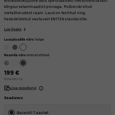
Ristkülikukujuline laud spetsiaalsest helisummutavast
kõrgsurvelaminaadist pinnaga. Pulbervärvitud
metalltorudest raam. Laud on testitud ning
heakskiidetud vastavalt EN1729 standardile.
Loe lisaks
Lauaplaadile värv
:
Valge
Raamile värv
:
Antratsiithall
199 €
Ilma km-ta
Lisa soovikorvi
Saadavus
Garantii 7 aastat.