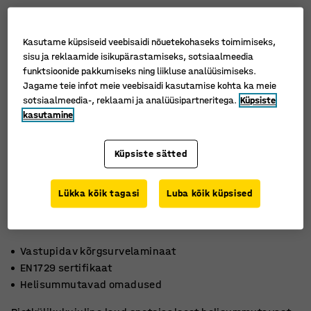
Kasutame küpsiseid veebisaidi nõuetekohaseks toimimiseks,
sisu ja reklaamide isikupärastamiseks, sotsiaalmeedia
funktsioonide pakkumiseks ning liikluse analüüsimiseks.
Jagame teie infot meie veebisaidi kasutamise kohta ka meie
sotsiaalmeedia-, reklaami ja analüüsipartneritega.
Küpsiste
kasutamine
Küpsiste sätted
Lükka kõik tagasi
Luba kõik küpsised
Vastupidav kõrgsurvelaminaat
EN1729 sertifikaat
Helisummutavad omadused