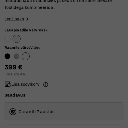
muudab laua stabiilseks ja seda on lihtne erinevate
toolidega kombineerida.
Loe lisaks
Lauaplaadile värv
:
Kask
Raamile värv
:
Valge
399 €
Ilma km-ta
Lisa soovikorvi
Saadavus
Garantii 7 aastat.