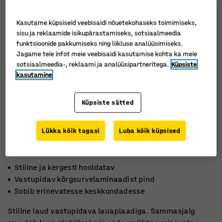
Kasutame küpsiseid veebisaidi nõuetekohaseks toimimiseks,
sisu ja reklaamide isikupärastamiseks, sotsiaalmeedia
funktsioonide pakkumiseks ning liikluse analüüsimiseks.
Jagame teie infot meie veebisaidi kasutamise kohta ka meie
sotsiaalmeedia-, reklaami ja analüüsipartneritega.
Küpsiste
kasutamine
Küpsiste sätted
Lükka kõik tagasi
Luba kõik küpsised
Stiilne ja kergesti hooldatav
Vastupidav kõrgsurvelaminaadist pind
Sobib erinevatesse keskkondadesse
Stiilne laud vastupidava lauaplaadiga. Sammasjalg