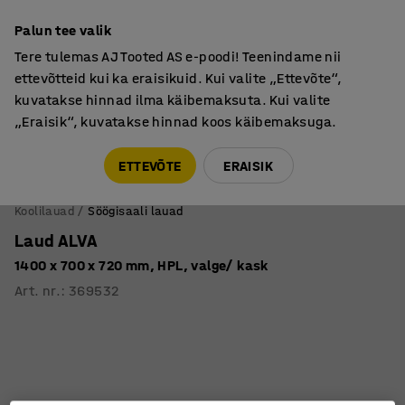
Põhjamaine kvaliteet
Palun tee valik
Tere tulemas AJ Tooted AS e-poodi! Teenindame nii
ettevõtteid kui ka eraisikuid. Kui valite „Ettevõte“,
kuvatakse hinnad ilma käibemaksuta. Kui valite
„Eraisik“, kuvatakse hinnad koos käibemaksuga.
Tule meile külla! AJ Salong on avatud E-R 9:00-17:00,
Pärnu mnt 158, Tallinn. Kauba väljastamine Paneeli
ETTEVÕTE
ERAISIK
6, Tallinn. Vaata lähemalt!
Koolilauad
Söögisaali lauad
Laud ALVA
1400 x 700 x 720 mm, HPL, valge/ kask
Art. nr.
:
369532