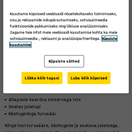
Kasutame küpsiseid veebisaidi nõuetekohaseks toimimiseks,
sisu ja reklaamide isikupärastamiseks, sotsiaalmeedia
funktsioonide pakkumiseks ning liikluse analüüsimiseks.
Jagame teie infot meie veebisaidi kasutamise kohta ka meie
sotsiaalmeedia-, reklaami ja analüüsipartneritega.
Küpsiste
kasutamine
Küpsiste sätted
Lükka kõik tagasi
Luba kõik küpsised
Allapoole kaardus esiservaga iste
Seatav jalatugi
Käetugedega turvaäär
Kõrge tool turvaääre, käetugede ja seatava jalatoega.