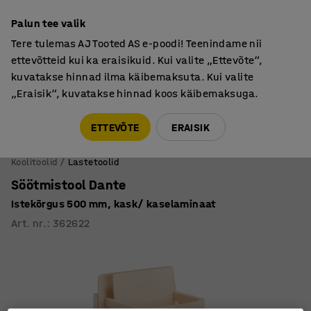
Põhjamaine kvaliteet
Palun tee valik
Tere tulemas AJ Tooted AS e-poodi! Teenindame nii
ettevõtteid kui ka eraisikuid. Kui valite „Ettevõte“,
kuvatakse hinnad ilma käibemaksuta. Kui valite
„Eraisik“, kuvatakse hinnad koos käibemaksuga.
Tule meile külla! AJ Salong on avatud E-R 9:00-17:00,
Pärnu mnt 158, Tallinn. Kauba väljastamine Paneeli
ETTEVÕTE
ERAISIK
6, Tallinn. Vaata lähemalt!
Koolitoolid
Lastetoolid
Söötmistool Dante
Istekõrgus 500 mm, kask/ kaselaminaat
Art. nr.
:
362622