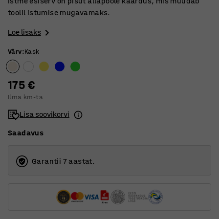
Istme esiserv on pisut allapoole kaardus, mis muudab
toolil istumise mugavamaks.
Loe lisaks
Värv
:
Kask
175 €
Ilma km-ta
Lisa soovikorvi
Saadavus
Garantii 7 aastat.