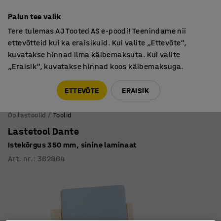
Põhjamaine kvaliteet
Palun tee valik
Tere tulemas AJ Tooted AS e-poodi! Teenindame nii
ettevõtteid kui ka eraisikuid. Kui valite „Ettevõte“,
kuvatakse hinnad ilma käibemaksuta. Kui valite
„Eraisik“, kuvatakse hinnad koos käibemaksuga.
Tule meile külla! AJ Salong on avatud E-R 9:00-17:00,
Pärnu mnt 158, Tallinn. Kauba väljastamine Paneeli
ETTEVÕTE
ERAISIK
6, Tallinn. Vaata lähemalt!
Õpilastoolid
Toolid
Lastetool Dante
Istekõrgus 350 mm, sinine laminaat
Art. nr.
:
362864