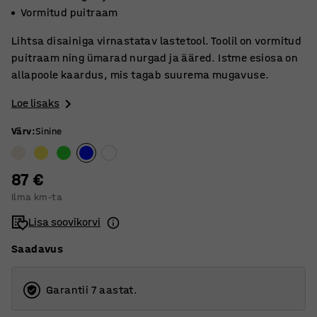
Vormitud puitraam
Lihtsa disainiga virnastatav lastetool. Toolil on vormitud
puitraam ning ümarad nurgad ja ääred. Istme esiosa on
allapoole kaardus, mis tagab suurema mugavuse.
Loe lisaks
Värv
:
Sinine
87 €
Ilma km-ta
Lisa soovikorvi
Saadavus
Garantii 7 aastat.