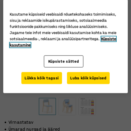
Kasutame küpsiseid veebisaidi nõuetekohaseks toimimiseks,
sisu ja reklaamide isikupärastamiseks, sotsiaalmeedia
funktsioonide pakkumiseks ning liikluse analüüsimiseks.
Jagame teie infot meie veebisaidi kasutamise kohta ka meie
sotsiaalmeedia-, reklaami ja analüüsipartneritega.
Küpsiste
kasutamine
Küpsiste sätted
Lükka kõik tagasi
Luba kõik küpsised
Virnastatav
Ümarad nurgad ja ääred