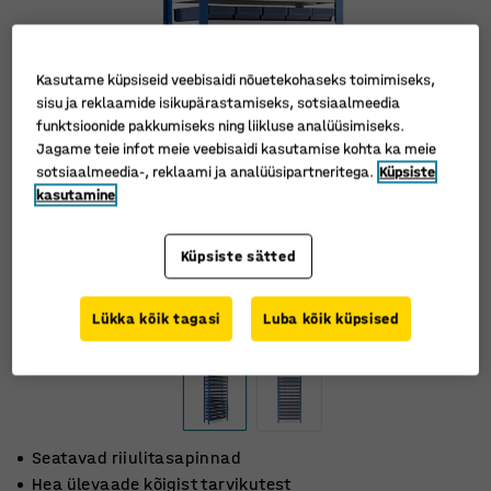
Kasutame küpsiseid veebisaidi nõuetekohaseks toimimiseks,
sisu ja reklaamide isikupärastamiseks, sotsiaalmeedia
funktsioonide pakkumiseks ning liikluse analüüsimiseks.
Jagame teie infot meie veebisaidi kasutamise kohta ka meie
sotsiaalmeedia-, reklaami ja analüüsipartneritega.
Küpsiste
kasutamine
Küpsiste sätted
Lükka kõik tagasi
Luba kõik küpsised
Seatavad riiulitasapinnad
Hea ülevaade kõigist tarvikutest