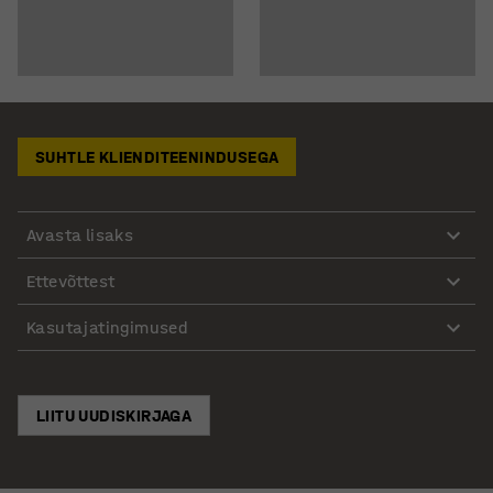
SUHTLE KLIENDITEENINDUSEGA
Avasta lisaks
Ettevõttest
Kasutajatingimused
LIITU UUDISKIRJAGA