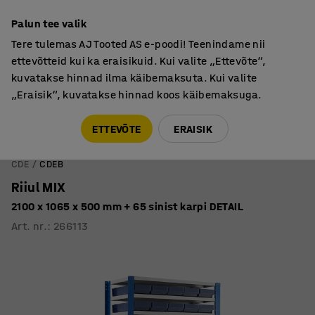
Põhjamaine kvaliteet
Palun tee valik
Tere tulemas AJ Tooted AS e-poodi! Teenindame nii
ettevõtteid kui ka eraisikuid. Kui valite „Ettevõte“,
kuvatakse hinnad ilma käibemaksuta. Kui valite
„Eraisik“, kuvatakse hinnad koos käibemaksuga.
Tule meile külla! AJ Salong on avatud E-R 9:00-17:00,
Pärnu mnt 158, Tallinn. Kauba väljastamine Paneeli
ETTEVÕTE
ERAISIK
6, Tallinn. Vaata lähemalt!
CDE
CDEB
Riiul MIX
2100 x 1065 x 500 mm + 65 sinist karpi DETAIL
Art. nr.
:
266113