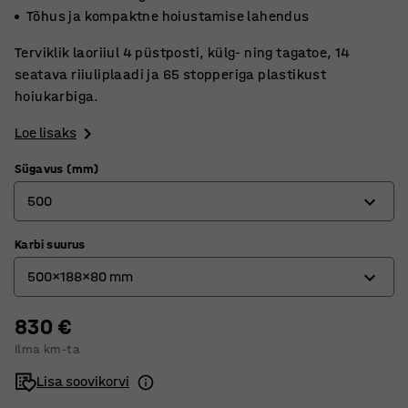
Tõhus ja kompaktne hoiustamise lahendus
Terviklik laoriiul 4 püstposti, külg- ning tagatoe, 14
seatava riiuliplaadi ja 65 stopperiga plastikust
hoiukarbiga.
Loe lisaks
Sügavus (mm)
500
Karbi suurus
300
500x188x80 mm
400
500
830 €
300x188x80 mm
Ilma km-ta
400x188x80 mm
Lisa soovikorvi
500x188x80 mm