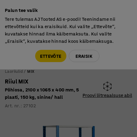
Põhjamaine kvaliteet
Palun tee valik
Tere tulemas AJ Tooted AS e-poodi! Teenindame nii
ettevõtteid kui ka eraisikuid. Kui valite „Ettevõte“,
kuvatakse hinnad ilma käibemaksuta. Kui valite
„Eraisik“, kuvatakse hinnad koos käibemaksuga.
Tule meile külla! AJ Salong on avatud E-R 9:00-17:00,
Pärnu mnt 158, Tallinn. Kauba väljastamine Paneeli
ETTEVÕTE
ERAISIK
6, Tallinn. Vaata lähemalt!
Laoriiulid
MIX
Riiul MIX
Põhiosa, 2100 x 1065 x 400 mm, 5
Proovi liitreaalsuse abil
plaati, 150 kg, sinine/ hall
Art. nr.
:
27102