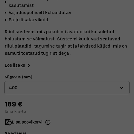
kasutamist
Vajaduspõhiselt kohandatav
Palju lisatarvikuid
Riiulisüsteem, mis pakub nii avatud kui ka suletud
hoiustamise võimalust. Süsteemi kuuluvad seatavad
riiuliplaadid, tagumine tugirist ja lahtised küljed, mis on
samuti toetatud tugiristidega.
Loe lisaks
Sügavus (mm)
400
189 €
300
Ilma km-ta
400
Lisa soovikorvi
500
Saadavus