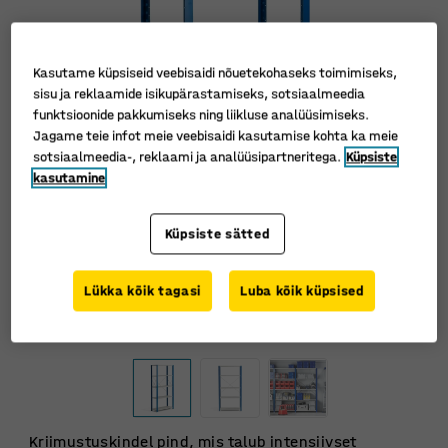
Kasutame küpsiseid veebisaidi nõuetekohaseks toimimiseks,
sisu ja reklaamide isikupärastamiseks, sotsiaalmeedia
funktsioonide pakkumiseks ning liikluse analüüsimiseks.
Jagame teie infot meie veebisaidi kasutamise kohta ka meie
sotsiaalmeedia-, reklaami ja analüüsipartneritega.
Küpsiste
kasutamine
Küpsiste sätted
Lükka kõik tagasi
Luba kõik küpsised
Kriimustuskindel pind, mis talub intensiivset