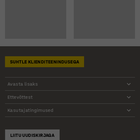
SUHTLE KLIENDITEENINDUSEGA
Avasta lisaks
Ettevõttest
Kasutajatingimused
LIITU UUDISKIRJAGA