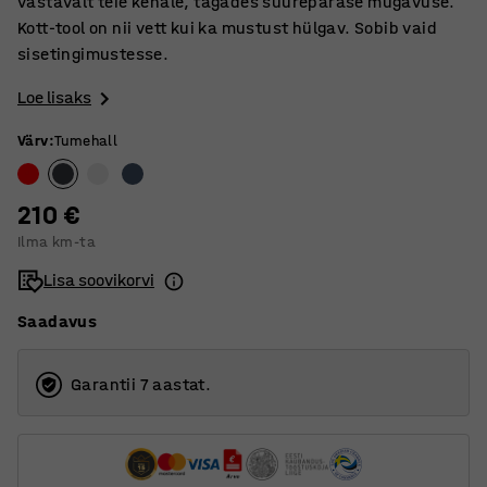
vastavalt teie kehale, tagades suurepärase mugavuse.
Kott-tool on nii vett kui ka mustust hülgav. Sobib vaid
sisetingimustesse.
Loe lisaks
Värv
:
Tumehall
210 €
Ilma km-ta
Lisa soovikorvi
Saadavus
Garantii 7 aastat.