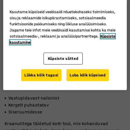
Kasutame küpsiseid veebisaidi nõuetekohaseks toimimiseks,
sisu ja reklaamide isikupärastamiseks, sotsiaalmeedia
funktsioonide pakkumiseks ning liikluse analüüsimiseks.
Jagame teie infot meie veebisaidi kasutamise kohta ka meie
sotsiaalmeedia-, reklaami ja analüüsipartneritega.
Küpsiste
kasutamine
Küpsiste sätted
Lükka kõik tagasi
Luba kõik küpsised
Vastupidavast nailonist
Kergelt puhastatav
Siseruumidesse
Kraanulitega täidetud kott-tool, mis kohanduvad