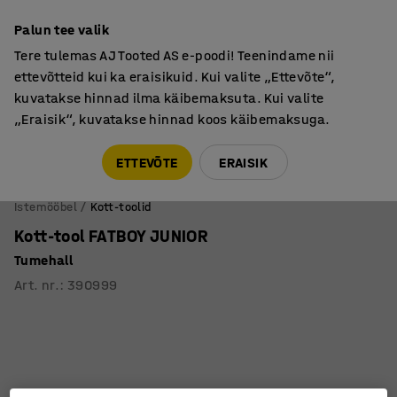
Põhjamaine kvaliteet
Palun tee valik
Tere tulemas AJ Tooted AS e-poodi! Teenindame nii
ettevõtteid kui ka eraisikuid. Kui valite „Ettevõte“,
kuvatakse hinnad ilma käibemaksuta. Kui valite
„Eraisik“, kuvatakse hinnad koos käibemaksuga.
Tule meile külla! AJ Salong on avatud E-R 9:00-17:00,
Pärnu mnt 158, Tallinn. Kauba väljastamine Paneeli
ETTEVÕTE
ERAISIK
6, Tallinn. Vaata lähemalt!
Istemööbel
Kott-toolid
Kott-tool FATBOY JUNIOR
Tumehall
Art. nr.
:
390999