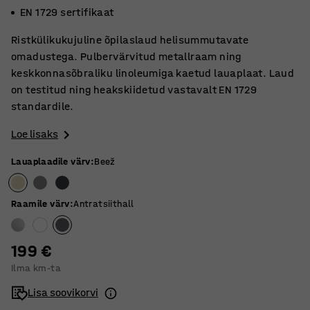
EN 1729 sertifikaat
Ristkülikukujuline õpilaslaud helisummutavate
omadustega. Pulbervärvitud metallraam ning
keskkonnasõbraliku linoleumiga kaetud lauaplaat. Laud
on testitud ning heakskiidetud vastavalt EN 1729
standardile.
Loe lisaks
Lauaplaadile värv
:
Beež
Raamile värv
:
Antratsiithall
199 €
Ilma km-ta
Lisa soovikorvi