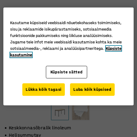
Kasutame küpsiseid veebisaidi nõuetekohaseks toimimiseks,
sisu ja reklaamide isikupärastamiseks, sotsiaalmeedia
funktsioonide pakkumiseks ning liikluse analüüsimiseks.
Jagame teie infot meie veebisaidi kasutamise kohta ka meie
sotsiaalmeedia-, reklaami ja analüüsipartneritega.
Küpsiste
kasutamine
Küpsiste sätted
Lükka kõik tagasi
Luba kõik küpsised
Keskkonnasõbralik linoleum
Helisummutav