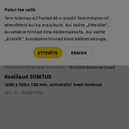
Põhjamaine kvaliteet
Palun tee valik
Tere tulemas AJ Tooted AS e-poodi! Teenindame nii
ettevõtteid kui ka eraisikuid. Kui valite „Ettevõte“,
kuvatakse hinnad ilma käibemaksuta. Kui valite
„Eraisik“, kuvatakse hinnad koos käibemaksuga.
Tule meile külla! AJ Salong on avatud E-R 9:00-17:00,
Pärnu mnt 158, Tallinn. Kauba väljastamine Paneeli
ETTEVÕTE
ERAISIK
6, Tallinn. Vaata lähemalt!
Fikseeritud kõrgusega koolilauad
Ristkülikukujulised lauad
Koolilaud SONITUS
1200 x 700 x 720 mm, antratsiit/ beež linoleum
Art. nr.
:
34627704