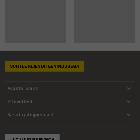
SUHTLE KLIENDITEENINDUSEGA
Avasta lisaks
Ettevõttest
Kasutajatingimused
LIITU UUDISKIRJAGA