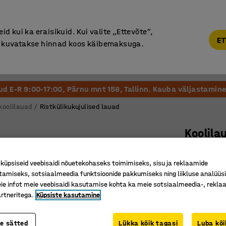
Põhjamaine kvaliteet
d kui ka eraisikuid. Kui valite „Ettevõte“,
ET
“, kuvatakse hinnad koos käibemaksuga.
Vastuvõtt ja Ootesaal
Õueala
Kool ja Lasteaed
tud E-R 9:00-17:00, Pärnu mnt 158, Tallinn. Kauba väljastamine 
koolilauad
Ristkülikukujulised lauad
Koolila
1800 x 8
üpsiseid veebisaidi nõuetekohaseks toimimiseks, sisu ja reklaamide
Art. nr.
:
34
tamiseks, sotsiaalmeedia funktsioonide pakkumiseks ning liikluse analüüs
e infot meie veebisaidi kasutamise kohta ka meie sotsiaalmeedia-, reklaa
Põhjamaa
rtneritega.
Küpsiste kasutamine
Helisum
Vastab s
te sätted
Lükka kõik tagasi
Luba kõi