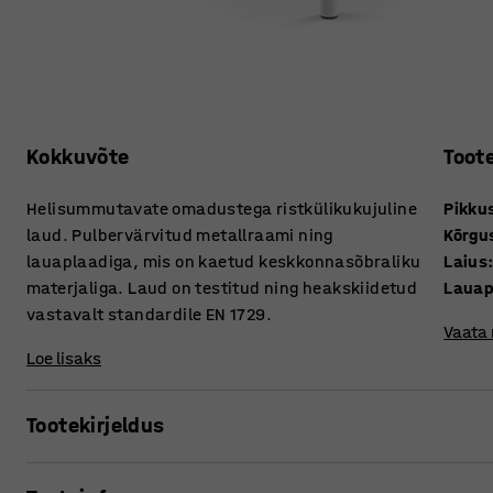
Kokkuvõte
Toot
Helisummutavate omadustega ristkülikukujuline
Pikku
laud. Pulbervärvitud metallraami ning
Kõrgu
lauaplaadiga, mis on kaetud keskkonnasõbraliku
Laius
materjaliga. Laud on testitud ning heakskiidetud
Lauap
vastavalt standardile EN 1729.
Vaata
Loe lisaks
Tootekirjeldus
Klassiruumis on rohkelt tegureid, mis võivad põhjustada