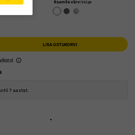
 värv
:
Beež
Raamile värv
:
Valge
LISA OSTUKORVI
vikorvi
s
ntii 7 aastat.