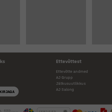
aks
Ettevõttest
Ettevõtte andmed
AJ Grupp
Jätkusuutlikkus
AJ Salong
SKIRJAGA