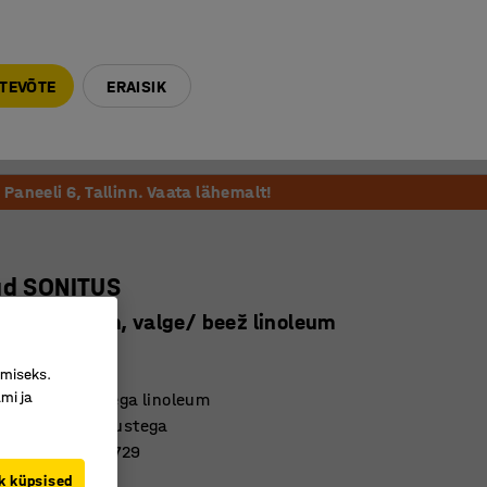
E-R 9-17 tel. 6000 270
info@ajtooted.ee
TEVÕTE
ERAISIK
Võta ühendust
Meie soovitame
Paneeli 6, Tallinn. Vaata lähemalt!
ud SONITUS
00 x 760 mm, valge/ beež linoleum
684604
imiseks.
mi ja
de ökomärgisega linoleum
mutavate omadustega
tandardile EN 1729
k küpsised