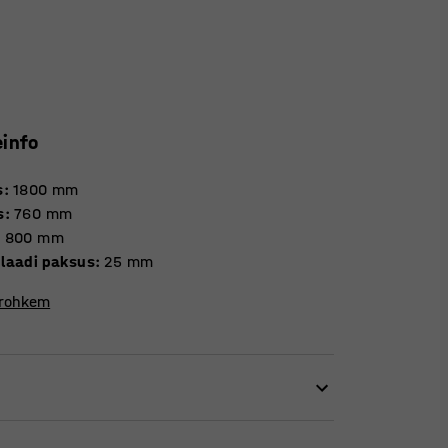
einfo
s
:
1800
mm
s
:
760
mm
:
800
mm
laadi paksus
:
25
mm
 rohkem
 väsitavat taustamüra. Põrandat kraapivad