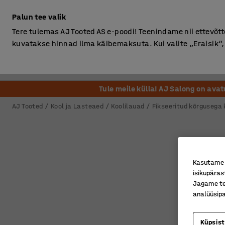
Ilma km-ta
Palun tee valik
Tere tulemas AJ Tooted AS e-poodi! Teenindame nii ettevõttei
kuvatakse hinnad ilma käibemaksuta. Kui valite „Eraisik
Kontor
Ladu ja Tööstus
Riietusruum
Söögituba
Tule meile külla! AJ Salong on ava
AJ Tooted
Kool ja Lasteaed
Koolilauad
Fikseeritud kõrgusega 
Kasutame k
isikupäras
Jagame tei
analüüsipa
Küpsis