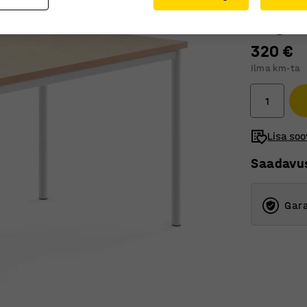
Lauaplaadile
320 €
Ilma km-ta
Lisa soo
Saadavu
Gara