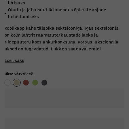
lihtsaks
Ohutu ja jätkusuutlik lahendus õpilaste asjade
hoiustamiseks
Koolikapp kahe täispika sektsiooniga. Igas sektsioonis
on kolm lahtrit raamatute/kaustade jaoks ja
riidepuutoru koos ankurkonksuga. Korpus, ukseleng ja
uksed on tugevdatud. Lukk on saadaval eraldi.
Loe lisaks
Ukse värv
:
Beež