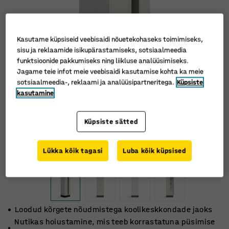
Kasutame küpsiseid veebisaidi nõuetekohaseks toimimiseks,
sisu ja reklaamide isikupärastamiseks, sotsiaalmeedia
funktsioonide pakkumiseks ning liikluse analüüsimiseks.
Jagame teie infot meie veebisaidi kasutamise kohta ka meie
sotsiaalmeedia-, reklaami ja analüüsipartneritega.
Küpsiste
kasutamine
Küpsiste sätted
Lükka kõik tagasi
Luba kõik küpsised
Loodud kõrgete nõudmistega koolikeskkondade jaoks
Nutikas hoiustamine, mis teeb korrastatuna püsimise