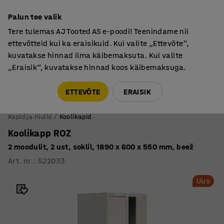
Põhjamaine kvaliteet
Palun tee valik
Tere tulemas AJ Tooted AS e-poodi! Teenindame nii
ettevõtteid kui ka eraisikuid. Kui valite „Ettevõte“,
kuvatakse hinnad ilma käibemaksuta. Kui valite
„Eraisik“, kuvatakse hinnad koos käibemaksuga.
Tule meile külla! AJ Salong on avatud E-R 9:00-17:00,
Pärnu mnt 158, Tallinn. Kauba väljastamine Paneeli
ETTEVÕTE
ERAISIK
6, Tallinn. Vaata lähemalt!
Kapid ja riiulid
Koolikapid
Koolikapp ROZ
2 moodulit, 2 ust, soklil, 1890 x 600 x 550 mm, beež
Art. nr.
:
522033
Uus