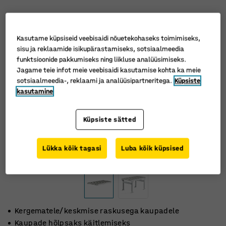
Kasutame küpsiseid veebisaidi nõuetekohaseks toimimiseks,
sisu ja reklaamide isikupärastamiseks, sotsiaalmeedia
funktsioonide pakkumiseks ning liikluse analüüsimiseks.
Jagame teie infot meie veebisaidi kasutamise kohta ka meie
sotsiaalmeedia-, reklaami ja analüüsipartneritega.
Küpsiste
kasutamine
Küpsiste sätted
Lükka kõik tagasi
Luba kõik küpsised
Kergematele/keskmise raskusega kaupadele
Kaupade hõlpsaks käitlemiseks