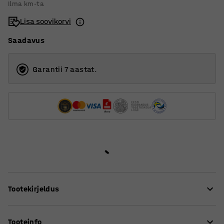
Ilma km-ta
400
Lisa soovikorvi
500
Saadavus
600
800
Garantii 7 aastat.
Tootekirjeldus
Sirge mootorita konveierlint sobib kergemate ja keskmise
Tooteinfo
raskusega kaupade käsitlemiseks.