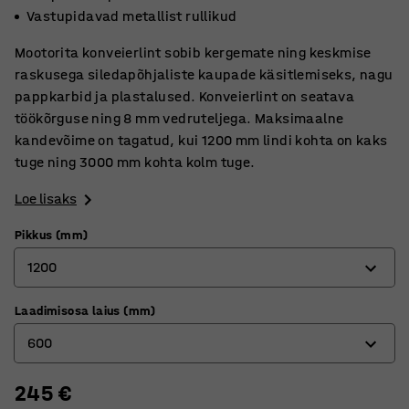
Vastupidavad metallist rullikud
Mootorita konveierlint sobib kergemate ning keskmise
raskusega siledapõhjaliste kaupade käsitlemiseks, nagu
pappkarbid ja plastalused. Konveierlint on seatava
töökõrguse ning 8 mm vedruteljega. Maksimaalne
kandevõime on tagatud, kui 1200 mm lindi kohta on kaks
tuge ning 3000 mm kohta kolm tuge.
Loe lisaks
Pikkus (mm)
1200
Laadimisosa laius (mm)
1200
600
3000
245 €
300