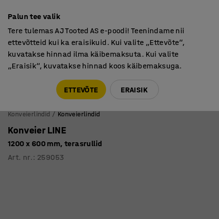
Põhjamaine kvaliteet
Palun tee valik
Tere tulemas AJ Tooted AS e-poodi! Teenindame nii
ettevõtteid kui ka eraisikuid. Kui valite „Ettevõte“,
kuvatakse hinnad ilma käibemaksuta. Kui valite
„Eraisik“, kuvatakse hinnad koos käibemaksuga.
Tule meile külla! AJ Salong on avatud E-R 9:00-17:00,
Pärnu mnt 158, Tallinn. Kauba väljastamine Paneeli
ETTEVÕTE
ERAISIK
6, Tallinn. Vaata lähemalt!
Konveierlindid
Konveierlindid
Konveier LINE
1200 x 600 mm, terasrullid
Art. nr.
:
259053