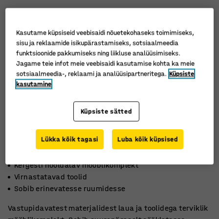
Kasutame küpsiseid veebisaidi nõuetekohaseks toimimiseks,
sisu ja reklaamide isikupärastamiseks, sotsiaalmeedia
funktsioonide pakkumiseks ning liikluse analüüsimiseks.
Jagame teie infot meie veebisaidi kasutamise kohta ka meie
sotsiaalmeedia-, reklaami ja analüüsipartneritega.
Küpsiste
kasutamine
Küpsiste sätted
Lükka kõik tagasi
Luba kõik küpsised
Kergesti hooldatav mööblikomplekt
Virnastatavad toolid
Sobib erinevatesse ruumidesse
Vastupidavatest materjalidest laua ja toolidega terviklik