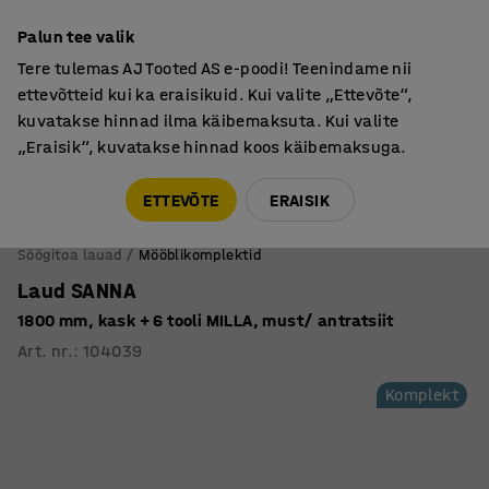
Põhjamaine kvaliteet
Palun tee valik
Tere tulemas AJ Tooted AS e-poodi! Teenindame nii
ettevõtteid kui ka eraisikuid. Kui valite „Ettevõte“,
kuvatakse hinnad ilma käibemaksuta. Kui valite
„Eraisik“, kuvatakse hinnad koos käibemaksuga.
Tule meile külla! AJ Salong on avatud E-R 9:00-17:00,
Pärnu mnt 158, Tallinn. Kauba väljastamine Paneeli
ETTEVÕTE
ERAISIK
6, Tallinn. Vaata lähemalt!
Söögitoa lauad
Mööblikomplektid
Laud SANNA
1800 mm, kask + 6 tooli MILLA, must/ antratsiit
Art. nr.
:
104039
Komplekt