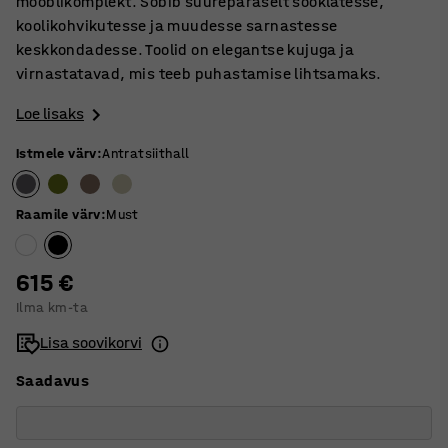
mööblikomplekt. Sobib suurepäraselt sööklatesse,
koolikohvikutesse ja muudesse sarnastesse
keskkondadesse. Toolid on elegantse kujuga ja
virnastatavad, mis teeb puhastamise lihtsamaks.
Loe lisaks
Istmele värv
:
Antratsiithall
Raamile värv
:
Must
615 €
Ilma km-ta
Lisa soovikorvi
Saadavus