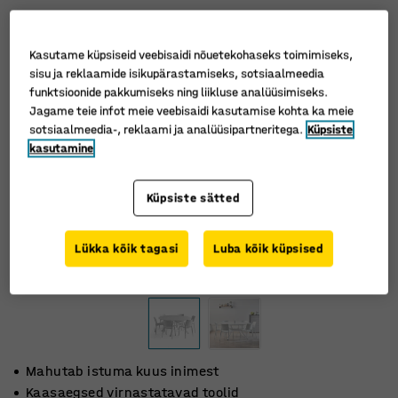
Kasutame küpsiseid veebisaidi nõuetekohaseks toimimiseks,
sisu ja reklaamide isikupärastamiseks, sotsiaalmeedia
funktsioonide pakkumiseks ning liikluse analüüsimiseks.
Jagame teie infot meie veebisaidi kasutamise kohta ka meie
sotsiaalmeedia-, reklaami ja analüüsipartneritega.
Küpsiste
kasutamine
Küpsiste sätted
Lükka kõik tagasi
Luba kõik küpsised
Mahutab istuma kuus inimest
Kaasaegsed virnastatavad toolid