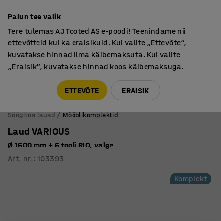
Põhjamaine kvaliteet
Palun tee valik
Tere tulemas AJ Tooted AS e-poodi! Teenindame nii
ettevõtteid kui ka eraisikuid. Kui valite „Ettevõte“,
kuvatakse hinnad ilma käibemaksuta. Kui valite
„Eraisik“, kuvatakse hinnad koos käibemaksuga.
Tule meile külla! AJ Salong on avatud E-R 9:00-17:00,
Pärnu mnt 158, Tallinn. Kauba väljastamine Paneeli
ETTEVÕTE
ERAISIK
6, Tallinn. Vaata lähemalt!
Söögitoa lauad
Mööblikomplektid
Laud VARIOUS
Ø 1600 mm + 6 tooli RIO, valge
Art. nr.
:
103393
Komplekt