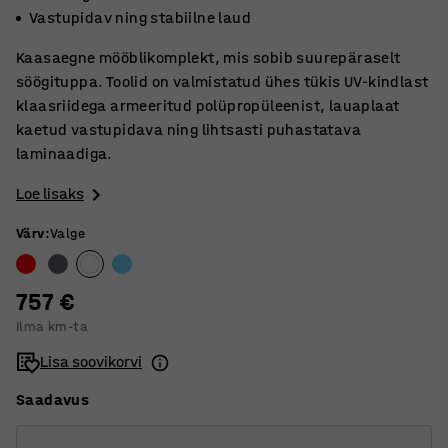
Vastupidav ning stabiilne laud
Kaasaegne mööblikomplekt, mis sobib suurepäraselt
söögituppa. Toolid on valmistatud ühes tükis UV-kindlast
klaasriidega armeeritud polüpropüleenist, lauaplaat
kaetud vastupidava ning lihtsasti puhastatava
laminaadiga.
Loe lisaks
Värv
:
Valge
757 €
Ilma km-ta
Lisa soovikorvi
Saadavus