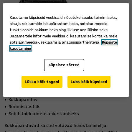
Kasutame küpsiseid veebisaidi nõuetekohaseks toimimiseks,
sisu ja reklaamide isikupärastamiseks, sotsiaalmeedia
funktsioonide pakkumiseks ning liikluse analüüsimiseks.
Jagame teie infot meie veebisaidi kasutamise kohta ka meie
sotsiaalmeedia-, reklaami ja analüüsipartneritega.
Küpsiste
kasutamine
Küpsiste sätted
Lükka kõik tagasi
Luba kõik küpsised
Kokkupandav
Ruumisäästlik
Sobib toiduainete hoiustamiseks
Kokkupandavad kastid võtavad hoiustamisel ja