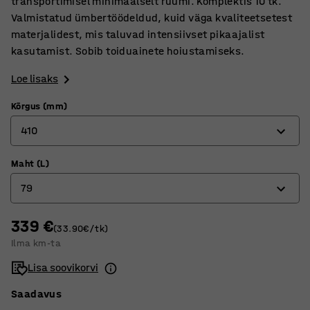
transportimisel minimaalselt ruumi. Komplektis 10 tk.
Valmistatud ümbertöödeldud, kuid väga kvaliteetsetest
materjalidest, mis taluvad intensiivset pikaajalist
kasutamist. Sobib toiduainete hoiustamiseks.
Loe lisaks
Kõrgus (mm)
410
Maht (L)
230
79
410
339 €
45
(33.90€/tk)
Ilma km-ta
79
Lisa soovikorvi
Saadavus