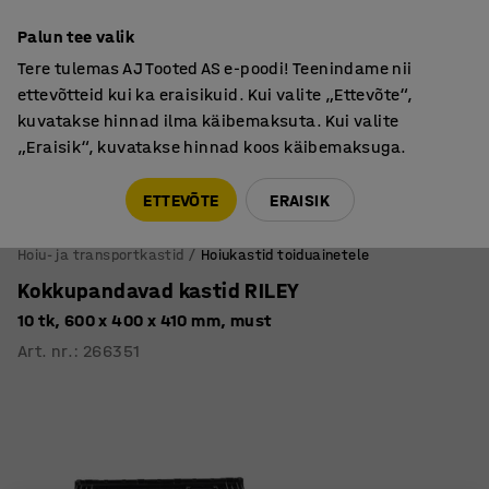
Põhjamaine kvaliteet
Palun tee valik
Tere tulemas AJ Tooted AS e-poodi! Teenindame nii
ettevõtteid kui ka eraisikuid. Kui valite „Ettevõte“,
kuvatakse hinnad ilma käibemaksuta. Kui valite
„Eraisik“, kuvatakse hinnad koos käibemaksuga.
Tule meile külla! AJ Salong on avatud E-R 9:00-17:00,
Pärnu mnt 158, Tallinn. Kauba väljastamine Paneeli
ETTEVÕTE
ERAISIK
6, Tallinn. Vaata lähemalt!
Hoiu- ja transportkastid
Hoiukastid toiduainetele
Kokkupandavad kastid RILEY
10 tk, 600 x 400 x 410 mm, must
Art. nr.
:
266351