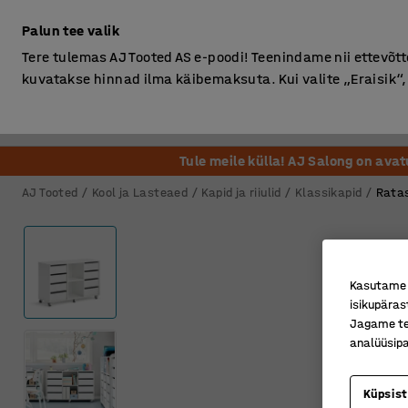
Ilma km-ta
Palun tee valik
Tere tulemas AJ Tooted AS e-poodi! Teenindame nii ettevõttei
kuvatakse hinnad ilma käibemaksuta. Kui valite „Eraisik
Kontor
Ladu ja Tööstus
Riietusruum
Söögituba
Tule meile külla! AJ Salong on ava
AJ Tooted
Kool ja Lasteaed
Kapid ja riiulid
Klassikapid
Ratas
Kasutame k
isikupäras
Jagame tei
analüüsipa
Küpsis