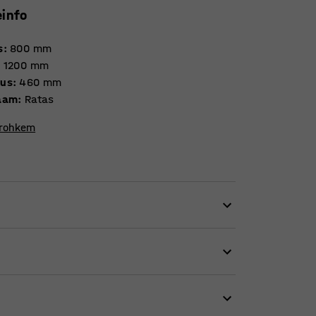
einfo
s
:
800
mm
:
1200
mm
vus
:
460
mm
aam
:
Ratas
 rohkem
s klassiruumides. Kompaktne suurus ja
 on hõlpsasti kombineeritav teiste
vad paberid, pliiatsid, raamatud ja teised