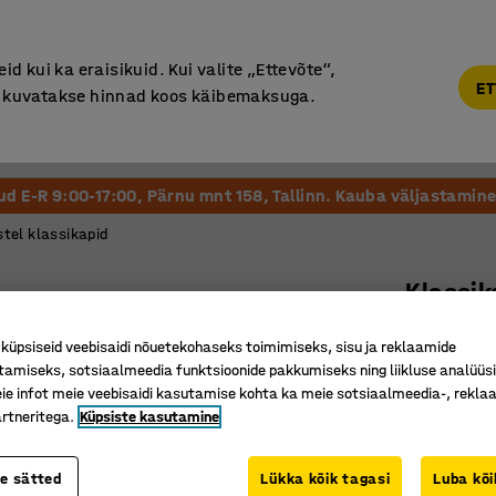
Põhjamaine kvaliteet
d kui ka eraisikuid. Kui valite „Ettevõte“,
ET
“, kuvatakse hinnad koos käibemaksuga.
Vastuvõtt ja Ootesaal
Õueala
Kool ja Lasteaed
tud E-R 9:00-17:00, Pärnu mnt 158, Tallinn. Kauba väljastamine 
tel klassikapid
Klassi
8 sahtlit
üpsiseid veebisaidi nõuetekohaseks toimimiseks, sisu ja reklaamide
Art. nr.
:
38
tamiseks, sotsiaalmeedia funktsioonide pakkumiseks ning liikluse analüüs
e infot meie veebisaidi kasutamise kohta ka meie sotsiaalmeedia-, reklaa
Kaheksa s
rtneritega.
Küpsiste kasutamine
Vastupid
Lukustat
te sätted
Lükka kõik tagasi
Luba kõi