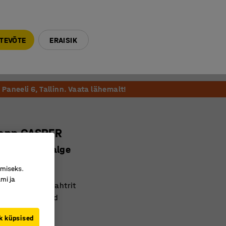
E-R 9-17 tel. 6000 270
info@ajtooted.ee
TEVÕTE
ERAISIK
Võta ühendust
Meie soovitame
Paneeli 6, Tallinn. Vaata lähemalt!
kapp CASPER
, 2 lahtrit, valge
7223
imiseks.
mi ja
ahtlit ja kaks lahtrit
av laminaatpind
avad rattad
k küpsised