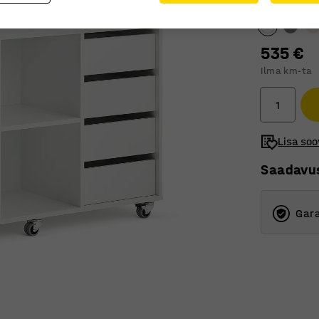
Sahtli esipan
535 €
Ilma km-ta
Lisa soo
Saadavu
Gara