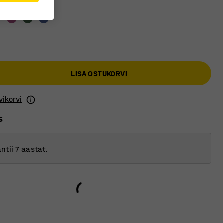
eeli värv
:
Valge
LISA OSTUKORVI
vikorvi
s
ntii 7 aastat.