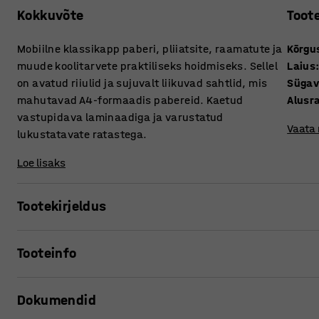
Kokkuvõte
Toot
Mobiilne klassikapp paberi, pliiatsite, raamatute ja
Kõrgu
muude koolitarvete praktiliseks hoidmiseks. Sellel
Laius
on avatud riiulid ja sujuvalt liikuvad sahtlid, mis
Süga
mahutavad A4-formaadis pabereid. Kaetud
Alusr
vastupidava laminaadiga ja varustatud
Vaata
lukustatavate ratastega.
Loe lisaks
Tootekirjeldus
See mobiilne mööbliese sobib suurepäraselt hoiustamisek
Tooteinfo
mahukas disain! Tagasihoidlik disain tagab, et klassikapp
mööbliesemetega.
Kõrgus
:
800
mm
Dokumendid
Laius
:
1200
mm
Avatud riiulite ja sujuvalt liikuvate sahtlitega, kuhu mahu